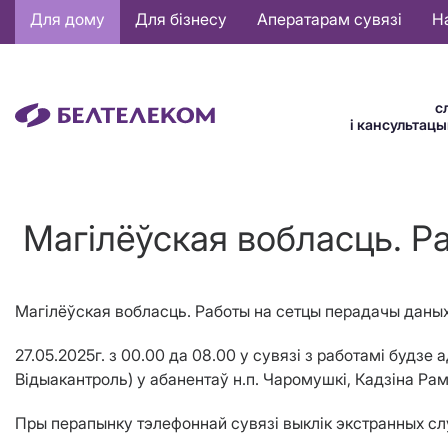
Основная
Для дому
Для бізнесу
Аператарам сувязі
Н
навигация
BE
с
і кансультац
Магілёўская вобласць. Р
Магілёўская вобласць. Работы на сетцы перадачы даны
27.05.2025г. з 00.00 да 08.00 у сувязі з работамі будзе
Вiдыакантроль) у абанентаў н.п. Чаромушкі, Кадзіна Р
Пры перапынку тэлефоннай сувязі выклік экстранных слу