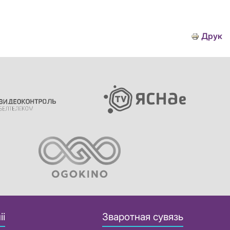
Друк
іі
Зваротная сувязь