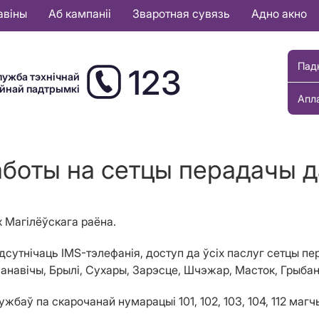
авіны
Аб кампаніі
Зваротная сувязь
Адно акно
Пад
123
лужба тэхнічнай
ыйнай падтрымкі
Апл
аботы на сетцы перадачы д
х Магілёўскага раёна.
 адсутнічаць IMS-тэлефанія, доступ да ўсіх паслуг сетцы п
аманавічы, Брылі, Сухары, Зарэсце, Шчэжар, Масток, Грыб
жбаў па скарочанай нумарацыі 101, 102, 103, 104, 112 ма