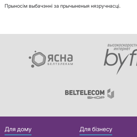
Прыносім выбачэнні за прычыненыя нязручнасці.
Для дому
Для бізнесу