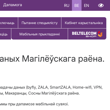
Дапамога
RU
BE
EN
ключыць
Пытанне спецыялісту
Кабінет карыстальніка
аціць
Мабільныя прыкладанні
Купіць тавар
аных Магілёўскага раёна.
ерадачы даных (byfly, ZALA, SmartZALA, Home-wifi, VPN,
аны, Макаранцы, Сосны Магілёўскага раёна.
гчымы пры дапамозе мабільнай сувязі.