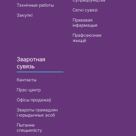
Тэхнічныя работы
Сеткі сувязі
Закупкі
Прававая
інфармацыя
Прафсаюзнае
жыццё
Зваротная
сувязь
Кантакты
Прэс-цэнтр
Офісы продажаў
Звароты грамадзян
і юрыдычных асоб
Пытанне
спецыялісту