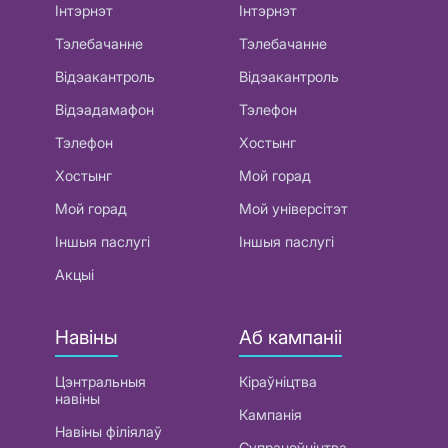
Інтэрнэт
Інтэрнэт
Тэлебачанне
Тэлебачанне
Відэакантроль
Відэакантроль
Відэадамафон
Тэлефон
Тэлефон
Хостынг
Хостынг
Мой горад
Мой горад
Мой універсітэт
Іншыя паслугі
Іншыя паслугі
Акцыі
Навіны
Аб кампаніі
Цэнтральныя
Кіраўніцтва
навіны
Кампанія
Навіны філіялаў
Супрацоўніцтва