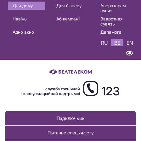
Основная
Для дому
Для бізнесу
Аператарам
сувязі
навигация
Навіны
Аб кампаніі
Зваротная
BE
сувязь
Адно акно
Дапамога
RU
BE
EN
123
служба тэхнічнай
і кансультацыйнай падтрымкі
Падключыць
Пытанне спецыялісту