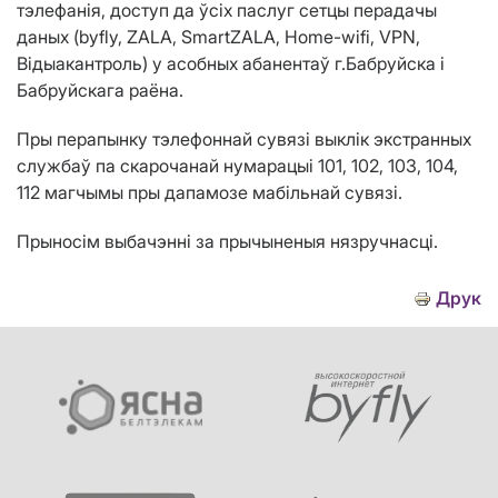
тэлефанія, доступ да ўсіх паслуг сетцы перадачы
даных (byfly, ZALA, SmartZALA, Home-wifi, VPN,
Вiдыакантроль) у асобных абанентаў г.Бабруйска і
Бабруйскага раёна.
Пры перапынку тэлефоннай сувязі выклік экстранных
службаў па скарочанай нумарацыі 101, 102, 103, 104,
112 магчымы пры дапамозе мабільнай сувязі.
Прыносім выбачэнні за прычыненыя нязручнасці.
Друк