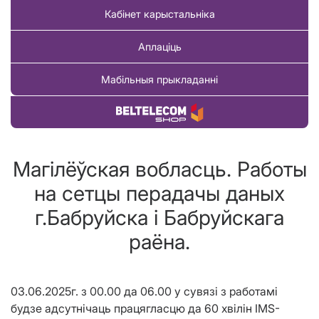
Кабінет карыстальніка
Аплаціць
Мабільныя прыкладанні
Купіць тавар
Магілёўская вобласць. Работы
на сетцы перадачы даных
г.Бабруйска і Бабруйскага
раёна.
03.06.2025г. з 00.00 да 06.00 у сувязі з работамі
будзе адсутнічаць працягласцю да 60 хвілін IMS-