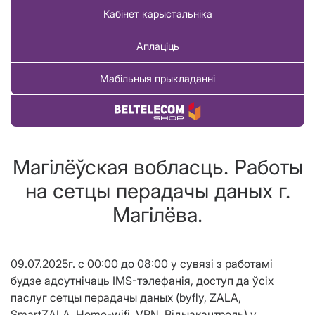
Кабінет карыстальніка
Аплаціць
Мабільныя прыкладанні
Купіць тавар
Магілёўская вобласць. Работы
на сетцы перадачы даных г.
Магілёва.
09.07.2025г. с 00:00 до 08:00 у сувязі з работамі
будзе адсутнічаць IMS-тэлефанія, доступ да ўсіх
паслуг сетцы перадачы даных (byfly, ZALA,
SmartZALA, Home-wifi, VPN, Вiдыакантроль) у