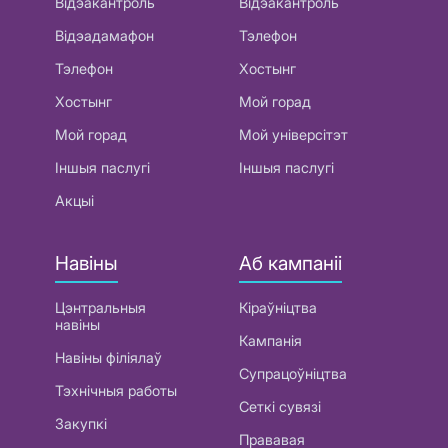
Відэакантроль
Відэакантроль
Відэадамафон
Тэлефон
Тэлефон
Хостынг
Хостынг
Мой горад
Мой горад
Мой універсітэт
Іншыя паслугі
Іншыя паслугі
Акцыі
Навіны
Аб кампаніі
Цэнтральныя
Кіраўніцтва
навіны
Кампанія
Навіны філіялаў
Супрацоўніцтва
Тэхнічныя работы
Сеткі сувязі
Закупкі
Прававая