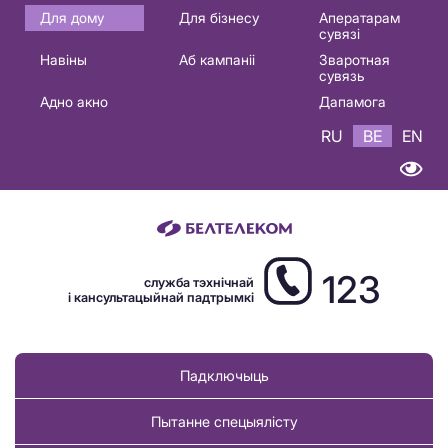
Основная
Для дому
Для бізнесу
Аператарам
сувязі
навигация
Навіны
Аб кампаніі
Зваротная
BE
сувязь
Адно акно
Дапамога
RU
BE
EN
123
служба тэхнічнай
і кансультацыйнай падтрымкі
Падключыць
Пытанне спецыялісту