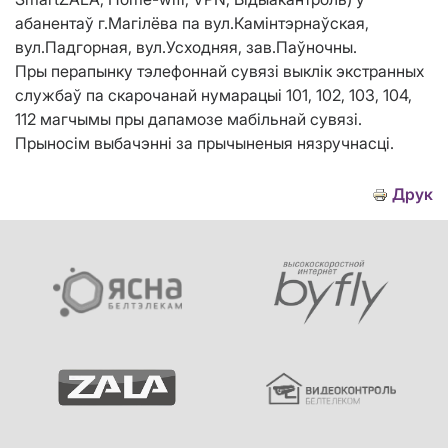
абанентаў г.Магілёва па вул.Камінтэрнаўская,
вул.Падгорная, вул.Усходняя, зав.Паўночны.
Пры перапынку тэлефоннай сувязі выклік экстранных
службаў па скарочанай нумарацыі 101, 102, 103, 104,
112 магчымы пры дапамозе мабільнай сувязі.
Прыносім выбачэнні за прычыненыя нязручнасці.
Друк