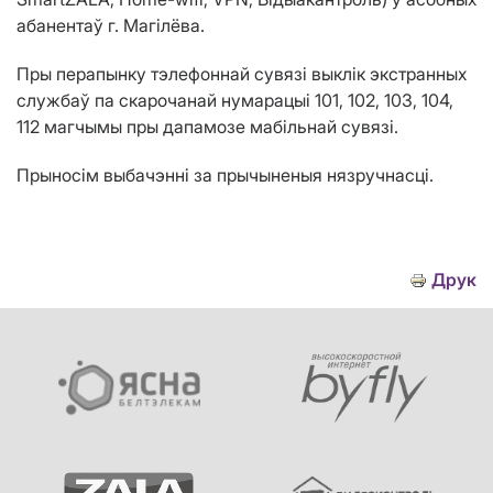
абанентаў г. Магілёва.
Пры перапынку тэлефоннай сувязі выклік экстранных
службаў па скарочанай нумарацыі 101, 102, 103, 104,
112 магчымы пры дапамозе мабільнай сувязі.
Прыносім выбачэнні за прычыненыя нязручнасці.
Друк