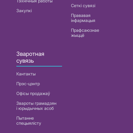
Тэхнічныя работы
Сеткі сувязі
Закупкі
Прававая
інфармацыя
Прафсаюзнае
жыццё
Зваротная
сувязь
Кантакты
Прэс-цэнтр
Офісы продажаў
Звароты грамадзян
і юрыдычных асоб
Пытанне
спецыялісту