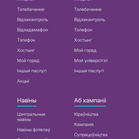
Тэлебачанне
Тэлебачанне
Відэакантроль
Відэакантроль
Відэадамафон
Тэлефон
Тэлефон
Хостынг
Хостынг
Мой горад
Мой горад
Мой універсітэт
Іншыя паслугі
Іншыя паслугі
Акцыі
Навіны
Аб кампаніі
Цэнтральныя
Кіраўніцтва
навіны
Кампанія
Навіны філіялаў
Супрацоўніцтва