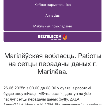
Кабінет карыстальніка
Аплаціць
Мабільныя прыкладанні
Купіць тавар
Магілёўская вобласць. Работы
на сетцы перадачы даных г.
Магілёва.
26.06.2025г. з 00.00 да 08.00 у сувязі з работамі
будзе адсутнічаць IMS-тэлефанія, доступ да ўсіх
паслуг сетцы перадачы даных (byfly, ZALA,
SmartZALA, Home-wifi, VPN, Вiдыакантроль) у асобных