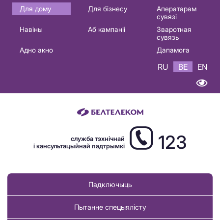
Основная
Для дому
Для бізнесу
Аператарам
сувязі
навигация
Навіны
Аб кампаніі
Зваротная
BE
сувязь
Адно акно
Дапамога
RU
BE
EN
123
служба тэхнічнай
і кансультацыйнай падтрымкі
Падключыць
Пытанне спецыялісту