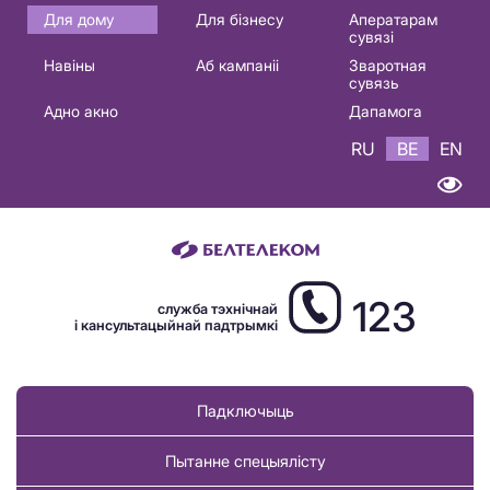
Основная
Для дому
Для бізнесу
Аператарам
сувязі
навигация
Навіны
Аб кампаніі
Зваротная
BE
сувязь
Адно акно
Дапамога
RU
BE
EN
123
служба тэхнічнай
і кансультацыйнай падтрымкі
Падключыць
Пытанне спецыялісту