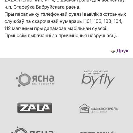
н.п. Стасеўка Бабруйскага раёна.
Пры перапынку тэлефоннай сувязі выклік экстранных
службаў па скарочанай нумарацыі 101, 102, 103, 104,
112 магчымы пры дапамозе мабільнай сувязі.
Прыносім выбачэнні за прычыненыя нязручнасці.
Друк