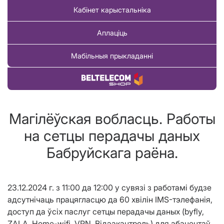
Кабінет карыстальніка
Аплаціць
Мабільныя прыкладанні
Купіць тавар
Магілёўская вобласць. Работы
на сетцы перадачы даных
Бабруйскага раёна.
23.12.2024 г. з 11:00 да 12:00 у сувязі з работамі будзе
адсутнічаць працягласцю да 60 хвілін IMS-тэлефанія,
доступ да ўсіх паслуг сетцы перадачы даных (byfly,
ZALA, Home-wifi, VPN, Вiдэакантроль) для абанентаў