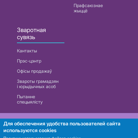
Прафсаюзнае
жыццё
Зваротная
сувязь
Кантакты
Прэс-цэнтр
Офісы продажаў
Звароты грамадзян
і юрыдычных асоб
Пытанне
спецыялісту
РУП «Белтэлекам». УНП 101007741
Для обеспечения удобства пользователей сайта
используются cookies