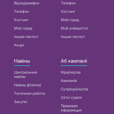
Відэадамафон
Тэлефон
Тэлефон
Хостынг
Хостынг
Мой горад
Мой горад
Мой універсітэт
Іншыя паслугі
Іншыя паслугі
Акцыі
Навіны
Аб кампаніі
Цэнтральныя
Кіраўніцтва
навіны
Кампанія
Навіны філіялаў
Супрацоўніцтва
Тэхнічныя работы
Сеткі сувязі
Закупкі
Прававая
інфармацыя