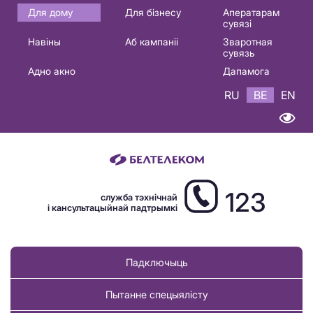
Основная
Для дому
Для бізнесу
Аператарам
сувязі
навигация
Навіны
Аб кампаніі
Зваротная
BE
сувязь
Адно акно
Дапамога
RU
BE
EN
123
служба тэхнічнай
і кансультацыйнай падтрымкі
Падключыць
Пытанне спецыялісту