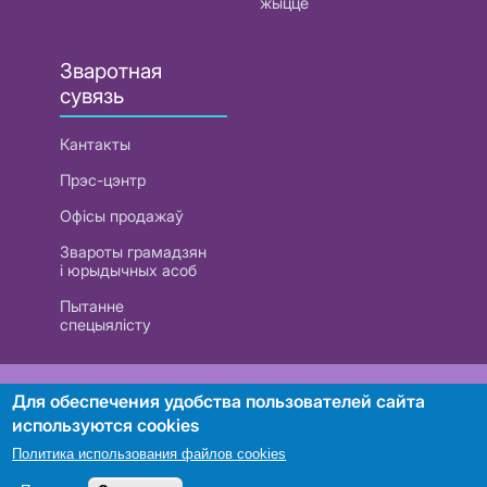
жыццё
Зваротная
сувязь
Кантакты
Прэс-цэнтр
Офісы продажаў
Звароты грамадзян
і юрыдычных асоб
Пытанне
спецыялісту
РУП «Белтэлекам». УНП 101007741
Для обеспечения удобства пользователей сайта
используются cookies
Политика использования файлов cookies
Пошук