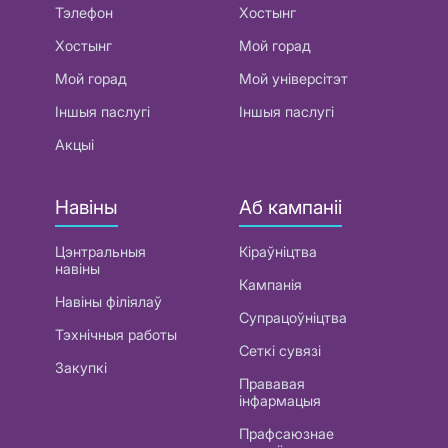
Тэлефон
Хостынг
Хостынг
Мой горад
Мой горад
Мой універсітэт
Іншыя паслугі
Іншыя паслугі
Акцыі
Навіны
Аб кампаніі
Цэнтральныя
Кіраўніцтва
навіны
Кампанія
Навіны філіялаў
Супрацоўніцтва
Тэхнічныя работы
Сеткі сувязі
Закупкі
Прававая
інфармацыя
Прафсаюзнае