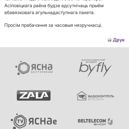
Асіповіцкага раёна будзе адсутнічаць прыём
абавязковага агульнадаступнага пакета.
Просім прабачэння за часовыя нязручнасці.
Друк