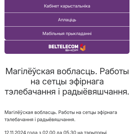
Кабінет карыстальніка
Аплаціць
Мабільныя прыкладанні
Купіць тавар
Магілёўская вобласць. Работы
на сетцы эфірнага
тэлебачання і радыёвяшчання.
Магілёўская вобласць. Работы на сетцы эфірнага
тэлебачання і радыёвяшчання.
12.11.2024 года з 02.00 да 05.30 на тэрыторыі