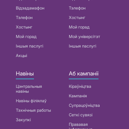
Відэадамафон
Тэлефон
Тэлефон
Хостынг
Хостынг
Мой горад
Мой горад
Мой універсітэт
Іншыя паслугі
Іншыя паслугі
Акцыі
Навіны
Аб кампаніі
Цэнтральныя
Кіраўніцтва
навіны
Кампанія
Навіны філіялаў
Супрацоўніцтва
Тэхнічныя работы
Сеткі сувязі
Закупкі
Прававая