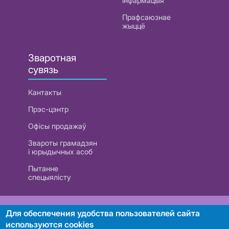
інфармацыя
Прафсаюзнае
жыццё
Зваротная
сувязь
Кантакты
Прэс-цэнтр
Офісы продажаў
Звароты грамадзян
і юрыдычных асоб
Пытанне
спецыялісту
РУП «Белтэлекам». УНП 101007741
Для обеспечения удобства пользователей сайта
используются cookies