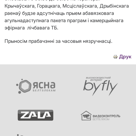
Крычаўскага, Горацкага, Мсціслаўскага, Дрыбінскага
раенаў будзе адсутнічаць прыем абавязковага
агульнадаступнага пакета праграм і камерцыйнага
эфірнага лічбавага ТБ.
Прыносім прабачэнні за часовыя нязручнасці.
Друк