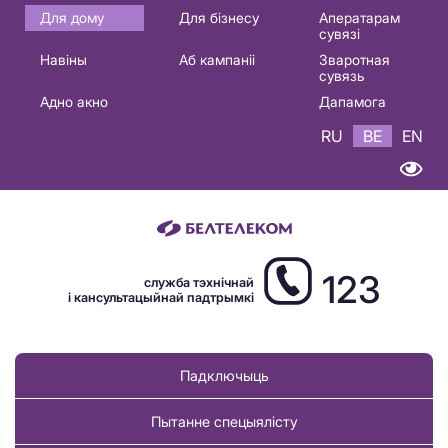
Основная
Для дому
Для бізнесу
Аператарам
сувязі
навигация
Навіны
Аб кампаніі
Зваротная
BE
сувязь
Адно акно
Дапамога
RU
BE
EN
123
служба тэхнічнай
і кансультацыйнай падтрымкі
Падключыць
Пытанне спецыялісту