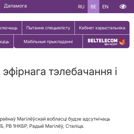
Дапамога
RU
BE
EN
ключыць
Пытанне спецыялісту
Кабінет карыстальніка
аціць
Мабільныя прыкладанні
Купіць тавар
эфірнага тэлебачання і
раёнаў Магілёўскай вобласці будзе адсутнічаць
, РВ 1НКБР, Радыё Магілёў, Сталіца.