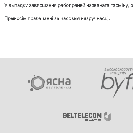
У выпадку завяршэння работ раней названага тэрміну, 
Прыносім прабачэнні за часовыя нязручнасці.