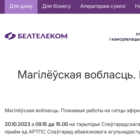
Основная
Для дому
Для бізнесу
Аператарам сувязі
Н
навигация
BE
с
і кансультац
Магілёўская вобласць.
Магілёўская вобласць. Планавыя работы на сетцы эфірн
20.10.2023 з 09.15 да 15.00
на тэрыторыі Слаўгарадскага
прыём ад АРТПС Слаўгарад абавязковага агульнадаступн