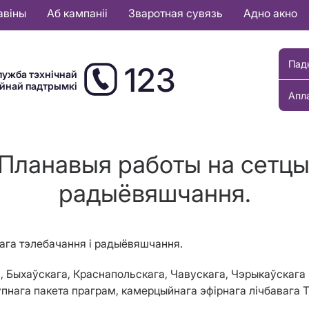
авіны
Аб кампаніі
Зваротная сувязь
Адно акно
Пад
123
лужба тэхнічнай
ыйнай падтрымкі
Апл
 Планавыя работы на сетцы 
радыёвяшчання.
ага тэлебачання і радыёвяшчання.
, Быхаўскага, Краснапольскага, Чавускага, Чэрыкаўскага 
ага пакета праграм, камерцыйнага эфірнага лічбавага ТБ