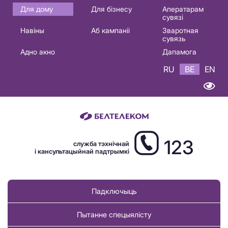
Основная
Для дому
Для бізнесу
Аператарам
сувязі
навигация
Навіны
Аб кампаніі
Зваротная
BE
сувязь
Адно акно
Дапамога
RU
BE
EN
123
служба тэхнічнай
і кансультацыйнай падтрымкі
Падключыць
Пытанне спецыялісту