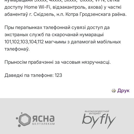
доступу Home Wi-Fi, відэакантроль, ахова)
у
часткі
абанентаў г.
Ск
ідз
ель
, н.п. Котра
Гродзенскага раёна.
Пры перапынках тэлефоннай сувязі доступ да
экстраных служб па скарочанай нумарацыі
101,102,103,104,112 магчым
ы
з дапамогай мабільных
тэлефонаў.
Прыносім прабачэнні за часовыя нязручнасці.
Даведкі па тэлефоне: 123
Друк