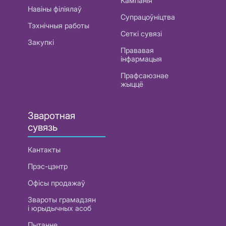
Кампанія
Навіны філіялаў
Супрацоўніцтва
Тэхнічныя работы
Сеткі сувязі
Закупкі
Прававая
інфармацыя
Прафсаюзнае
жыццё
Зваротная
сувязь
Кантакты
Прэс-цэнтр
Офісы продажаў
Звароты грамадзян
і юрыдычных асоб
Пытанне