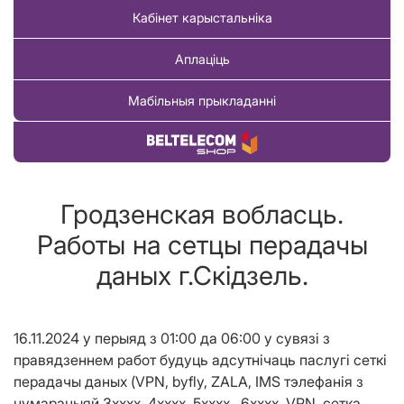
Кабінет карыстальніка
Аплаціць
Мабільныя прыкладанні
Купіць тавар
Гродзенская вобласць.
Работы на сетцы перадачы
даных г.Скідзель.
16.1
1
.2024
у перыяд з
01
:00
да
06
:00
у сувязі з
правядзеннем работ будуць адсутнічаць паслугі сеткі
перадачы даных (VPN, byfly, Z
ALA
, IMS тэлефанія з
нум
а
р
а
цыяй
3хххх, 4хххх, 5хххх, 6хххх
,
VPN, сетка