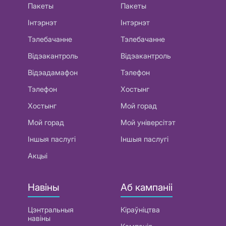
Пакеты
Пакеты
Інтэрнэт
Інтэрнэт
Тэлебачанне
Тэлебачанне
Відэакантроль
Відэакантроль
Відэадамафон
Тэлефон
Тэлефон
Хостынг
Хостынг
Мой горад
Мой горад
Мой універсітэт
Іншыя паслугі
Іншыя паслугі
Акцыі
Навіны
Аб кампаніі
Цэнтральныя
Кіраўніцтва
навіны