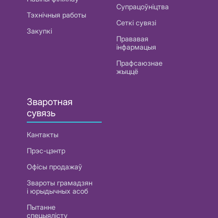
Супрацоўніцтва
Тэхнічныя работы
Сеткі сувязі
Закупкі
Прававая
інфармацыя
Прафсаюзнае
жыццё
Зваротная
сувязь
Кантакты
Прэс-цэнтр
Офісы продажаў
Звароты грамадзян
і юрыдычных асоб
Пытанне
спецыялісту