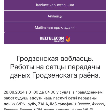
Кабінет карыстальніка
Аплаціць
Мабільныя прыкладанні
Купіць тавар
Гродзенская вобласць.
Работы на сетцы перадачы
даных Гродзенскага раёна.
28.08.2024
з
01.00 д
а
04.00
у сувязі з правядзеннем
работ будуць адсутнічаць паслугі сеткі перадачы
даных (VPN, byfly, Z
ALA
, IMS тэлефанія
3ххххх, 4ххххх,
5xxxxxx, 6ххххх
, VPN, сетка доступу Home Wi-Fi,