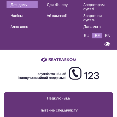
Основная
Для дому
Для бізнесу
Аператарам
сувязі
навигация
Навіны
Аб кампаніі
Зваротная
BE
сувязь
Адно акно
Дапамога
RU
BE
EN
123
служба тэхнічнай
і кансультацыйнай падтрымкі
Падключыць
Пытанне спецыялісту