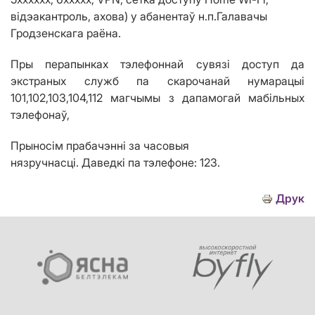
відэакантроль, ахова)
у
абанента
ў
н.п.Галавачы
Гродзенскага
раёна
.
Пры перапынках тэлефоннай сувязі доступ да
экстраных служб па скарочанай нумарацыі
101,102,103,104,112 магчым
ы
з дапамогай мабільных
тэлефонаў,
Прыносім прабачэнні за часовыя
нязручнасці.
Даведкі па тэлефоне: 123.
Друк