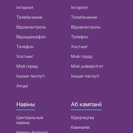
Інтэрнэт
Інтэрнэт
Тэлебачанне
Тэлебачанне
Відэакантроль
Відэакантроль
Відэадамафон
Тэлефон
Тэлефон
Хостынг
Хостынг
Мой горад
Мой горад
Мой універсітэт
Іншыя паслугі
Іншыя паслугі
Акцыі
Навіны
Аб кампаніі
Цэнтральныя
Кіраўніцтва
навіны
Кампанія
Навіны філіялаў