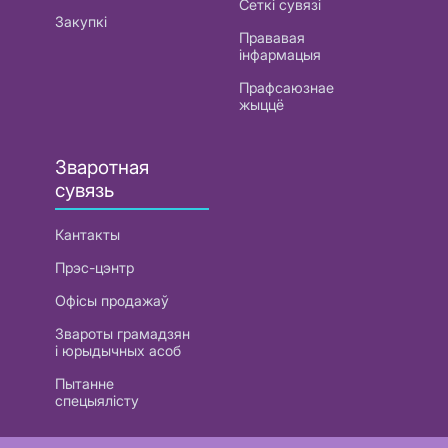
Сеткі сувязі
Закупкі
Прававая
інфармацыя
Прафсаюзнае
жыццё
Зваротная
сувязь
Кантакты
Прэс-цэнтр
Офісы продажаў
Звароты грамадзян
і юрыдычных асоб
Пытанне
спецыялісту