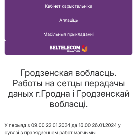
Кабінет карыстальніка
Аплаціць
Мабільныя прыкладанні
Купіць тавар
Гродзенская вобласць.
Работы на сетцы перадачы
даных г.Гродна i Гродзенскай
вобласцi.
У перыяд з 09.00
22.01.2024
да 16.00 26.01.2024 у
сувязі з правядзеннем работ
магчымы