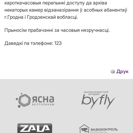
кароткачасовыя перапынкі доступу да архіва
некаторых камер відэаназірання ў асобных абанентаў
г.Гродна i
Гродзенскай
вобласцi
.
Прыносім прабачэнні за часовыя нязручнасці.
Даведкі па тэлефоне: 123
Друк