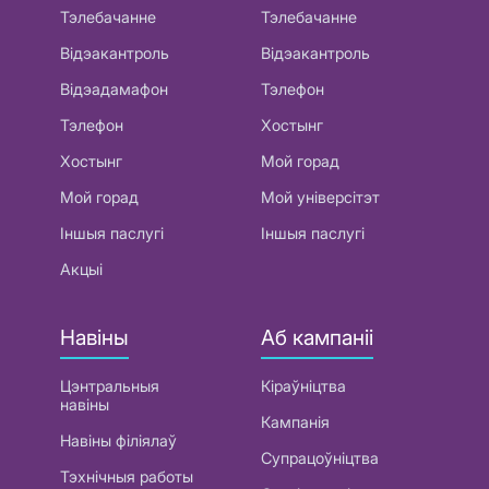
Тэлебачанне
Тэлебачанне
Відэакантроль
Відэакантроль
Відэадамафон
Тэлефон
Тэлефон
Хостынг
Хостынг
Мой горад
Мой горад
Мой універсітэт
Іншыя паслугі
Іншыя паслугі
Акцыі
Навіны
Аб кампаніі
Цэнтральныя
Кіраўніцтва
навіны
Кампанія
Навіны філіялаў
Супрацоўніцтва
Тэхнічныя работы