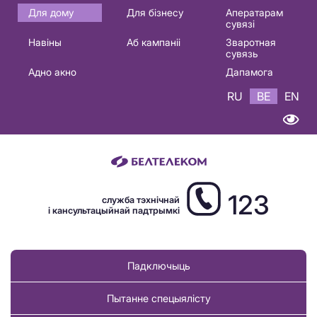
Основная
Для дому
Для бізнесу
Аператарам
сувязі
навигация
Навіны
Аб кампаніі
Зваротная
BE
сувязь
Адно акно
Дапамога
RU
BE
EN
123
служба тэхнічнай
і кансультацыйнай падтрымкі
Падключыць
Пытанне спецыялісту