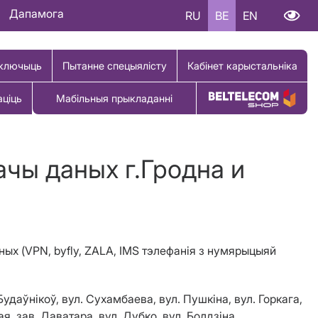
Дапамога
RU
BE
EN
ключыць
Пытанне спецыялісту
Кабінет карыстальніка
аціць
Мабільныя прыкладанні
Купіць тавар
ачы даных г.Гродна и
ных (VPN, byfly, ZALA, IMS тэлефанія з нумярыцыяй
Будаўнікоў, вул. Сухамбаева, вул. Пушкіна, вул. Горкага,
я, зав. Даватара, вул. Дубко, вул. Болдзіна,