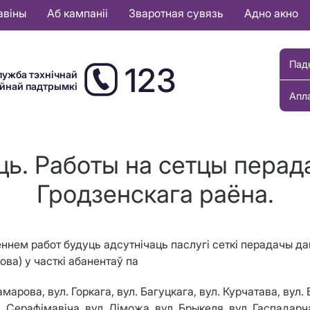
авіны
Аб кампаніі
Зваротная сувязь
Адно акно
Пад
123
лужба тэхнічнай
ыйнай падтрымкі
Апл
ь. Работы на сетцы перад
Гродзенскага раёна.
еннем работ будуць адсутнічаць паслугі сеткі перадачы да
хова)
у часткі абанентаў па
арова, вул. Горкага, вул. Багуцкага, вул. Курчатава, вул. 
. Серафімавіча, вул. Ліможа, вул. Брыкеля, вул. Гаспадарча