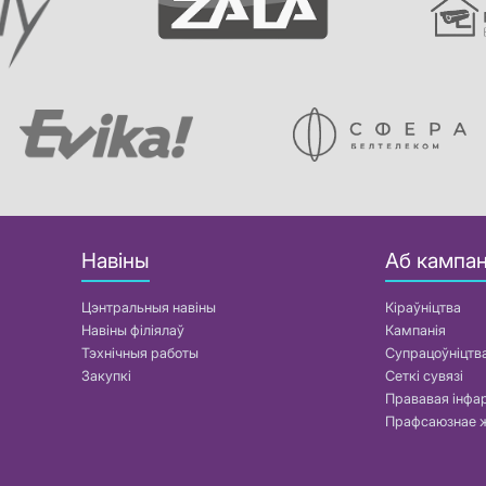
Навіны
Аб кампан
Цэнтральныя навіны
Кіраўніцтва
Навіны філіялаў
Кампанія
Тэхнічныя работы
Супрацоўніцтв
Закупкі
Сеткі сувязі
Прававая інф
Прафсаюзнае 