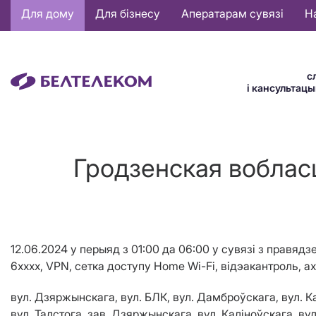
Основная
Для дому
Для бізнесу
Аператарам сувязі
Н
навигация
BE
с
і кансультац
Гродзенская вобласц
12
.0
6
.2024 у перыяд з
01
:00
да
06
:00
у сувязі з правядз
6
хxxx
, VPN, сетка доступу Home Wi-Fi, відэакантроль, а
вул. Дзяржынскага, вул. БЛК, вул. Дамброўскага, вул. Кам
вул. Талстога, зав. Дзяржынскага, вул. Каліноўскага, вул