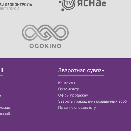
іі
Зваротная сувязь
Кантакты
Прэс-цэнтр
а
Офісы продажаў
Звароты грамадзян і юрыдычных асоб
армацыя
Пытанне спецыялісту
жыццё