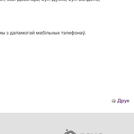
м
ы
з дапамогай мабільных тэлефонаў.
Друк