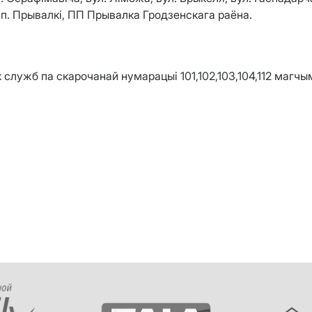
н.п. Прывалкі, ПП Прывалка Гродзенскага раёна.
служб па скарочанай нумарацыі 101,102,103,104,112 магчы