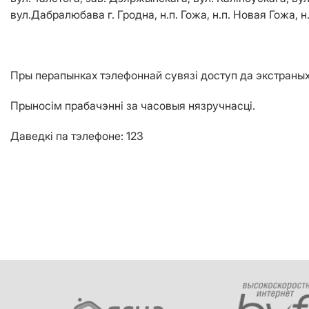
вул.Дабралюбава г. Гродна, н.п. Гожа, н.п. Новая Гожа, 
Пры перапынках тэлефоннай сувязі доступ да экстраных 
Прыносім прабачэнні за часовыя нязручнасці.
Даведкі па тэлефоне: 123