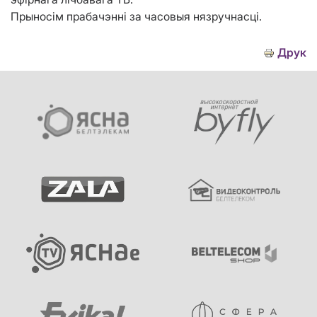
Прыносім прабачэнні за часовыя нязручнасці.
Друк