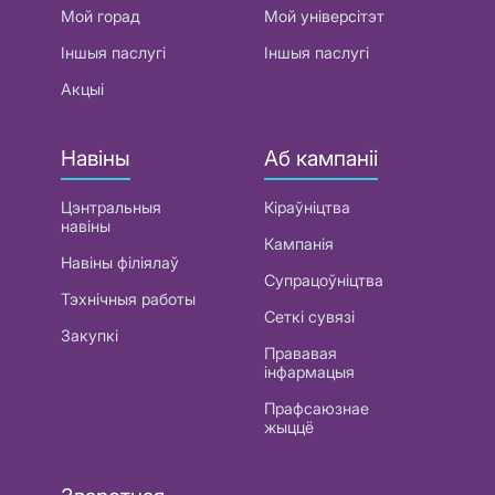
Мой горад
Мой універсітэт
Іншыя паслугі
Іншыя паслугі
Акцыі
Навіны
Аб кампаніі
Цэнтральныя
Кіраўніцтва
навіны
Кампанія
Навіны філіялаў
Супрацоўніцтва
Тэхнічныя работы
Сеткі сувязі
Закупкі
Прававая
інфармацыя
Прафсаюзнае
жыццё