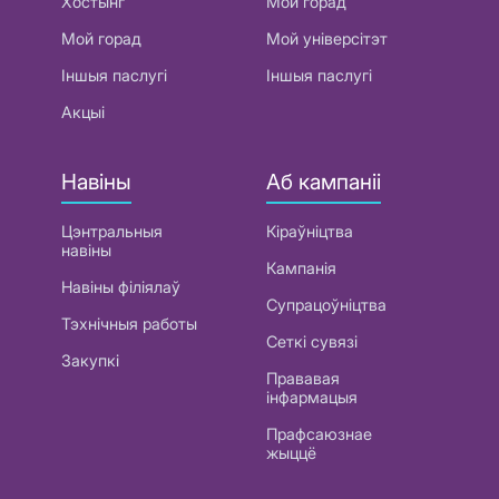
Хостынг
Мой горад
Мой горад
Мой універсітэт
Іншыя паслугі
Іншыя паслугі
Акцыі
Навіны
Аб кампаніі
Цэнтральныя
Кіраўніцтва
навіны
Кампанія
Навіны філіялаў
Супрацоўніцтва
Тэхнічныя работы
Сеткі сувязі
Закупкі
Прававая
інфармацыя
Прафсаюзнае
жыццё