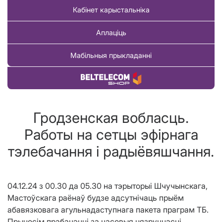
Кабінет карыстальніка
Аплаціць
Мабільныя прыкладанні
Купіць тавар
Гродзенская вобласць.
Работы на сетцы эфірнага
тэлебачання і радыёвяшчання.
04.12.24 з 00.30 да 05.30 на тэрыторыi Шчучынскага,
Мастоўскага раёнаў будзе адсутнічаць прыём
абавязковага агульнадаступнага пакета праграм ТБ.
Прыносім прабачэнні за часовыя нязручнасці.