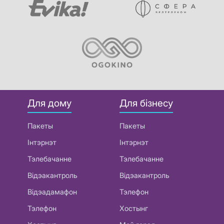
Для дому
Для бізнесу
Пакеты
Пакеты
Інтэрнэт
Інтэрнэт
Тэлебачанне
Тэлебачанне
Відэакантроль
Відэакантроль
Відэадамафон
Тэлефон
Тэлефон
Хостынг