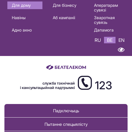
Основная
Для дому
Для бізнесу
Аператарам
сувязі
навигация
Навіны
Аб кампаніі
Зваротная
BE
сувязь
Адно акно
Дапамога
RU
BE
EN
123
служба тэхнічнай
і кансультацыйнай падтрымкі
Падключыць
Пытанне спецыялісту