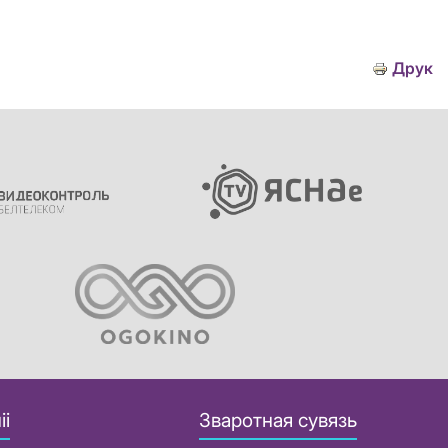
Друк
іі
Зваротная сувязь