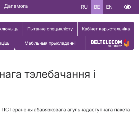
Дапамога
RU
BE
EN
ключыць
Пытанне спецыялісту
Кабінет карыстальніка
аціць
Мабільныя прыкладанні
Купіць тавар
нага тэлебачання і
ТПС Геранены абавязковага агульнадаступнага пакета