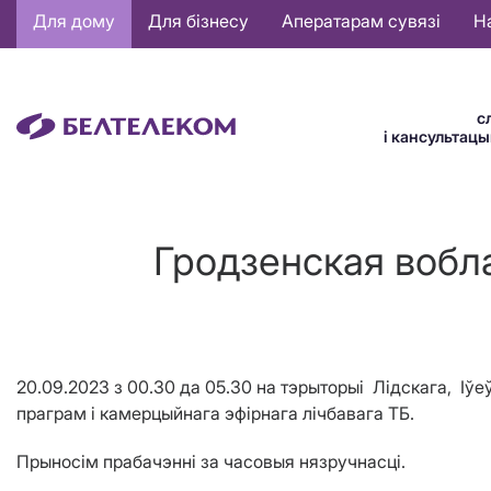
Основная
Для дому
Для бізнесу
Аператарам сувязі
Н
навигация
BE
с
і кансультац
Гродзенская вобла
20
.
09
.202
3
з
0
0
.
3
0
д
а
05
.
3
0
на тэрыторы
i
Лідскага, Іўе
праграм і камерцыйнага эфірнага лічбавага ТБ.
П
рыносім прабачэнні за часовыя нязручнасці
.