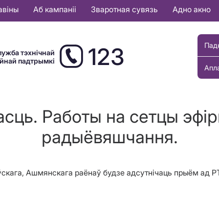
авіны
Аб кампаніі
Зваротная сувязь
Адно акно
Пад
123
лужба тэхнічнай
ыйнай падтрымкі
Апл
сць. Работы на сетцы эфір
радыёвяшчання.
ўскага, Ашмянскага раёнаў будзе адсутнічаць прыём ад Р