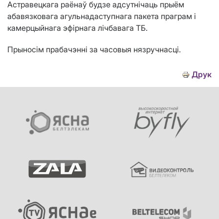
Астравецкага раёнаў будзе адсутнічаць прыём
абавязковага агульнадаступнага пакета праграм і
камерцыйнага эфірнага лічбавага ТБ.
Прыносім прабачэнні за часовыя нязручнасці.
Друк