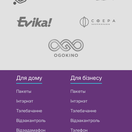
Для дому
Для бізнесу
Пакеты
Пакеты
Інтэрнэт
Інтэрнэт
Тэлебачанне
Тэлебачанне
Відэакантроль
Відэакантроль
Відэадамафон
Тэлефон