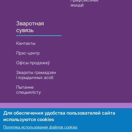
жыццё
Зваротная
сувязь
Кантакты
Прэс-цэнтр
Офісы продажаў
Звароты грамадзян
і юрыдычных асоб
Пытанне
спецыялісту
РУП «Белтэлекам». УНП 101007741
Для обеспечения удобства пользователей сайта
используются cookies
Политика использования файлов cookies