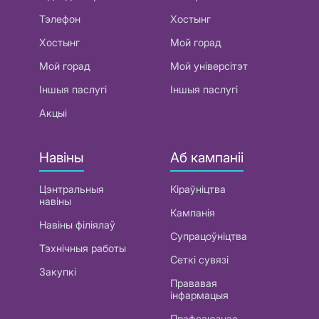
Тэлефон
Хостынг
Хостынг
Мой горад
Мой горад
Мой універсітэт
Іншыя паслугі
Іншыя паслугі
Акцыі
Навіны
Аб кампаніі
Цэнтральныя
Кіраўніцтва
навіны
Кампанія
Навіны філіялаў
Супрацоўніцтва
Тэхнічныя работы
Сеткі сувязі
Закупкі
Прававая
інфармацыя
Прафсаюзнае