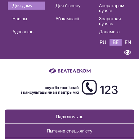
Основная
Для дому
Для бізнесу
Аператарам
сувязі
навигация
Навіны
Аб кампаніі
Зваротная
BE
сувязь
Адно акно
Дапамога
RU
BE
EN
123
служба тэхнічнай
і кансультацыйнай падтрымкі
Падключыць
Пытанне спецыялісту