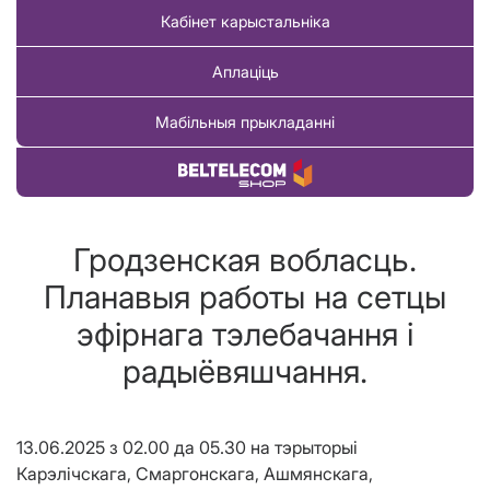
Кабінет карыстальніка
Аплаціць
Мабільныя прыкладанні
Купіць тавар
Гродзенская вобласць.
Планавыя работы на сетцы
эфірнага тэлебачання і
радыёвяшчання.
13.06.2025 з 02.00 да 05.30 на тэрыторыi
Карэлічскага, Смаргонскага, Ашмянскага,