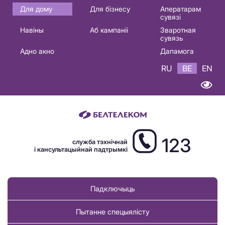
Основная
Для дому
Для бізнесу
Аператарам
сувязі
навигация
Навіны
Аб кампаніі
Зваротная
BE
сувязь
Адно акно
Дапамога
RU
BE
EN
123
служба тэхнічнай
і кансультацыйнай падтрымкі
Падключыць
Пытанне спецыялісту