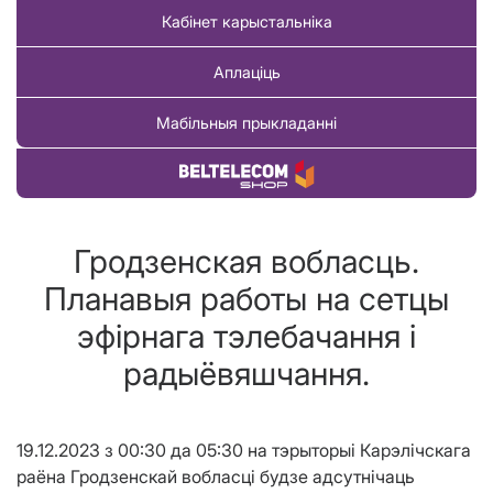
Кабінет карыстальніка
Аплаціць
Мабільныя прыкладанні
Купіць тавар
Гродзенская вобласць.
Планавыя работы на сетцы
эфірнага тэлебачання і
радыёвяшчання.
19
.1
2
.2023
з
00:3
0 д
а
05:3
0
на тэрыторыі
К
а
рэ
лічскага
раёна Гродзенскай вобласці б
удзе адсутнічаць