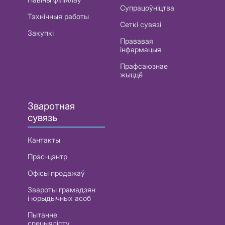
Супрацоўніцтва
Тэхнічныя работы
Сеткі сувязі
Закупкі
Прававая
інфармацыя
Прафсаюзнае
жыццё
Зваротная
сувязь
Кантакты
Прэс-цэнтр
Офісы продажаў
Звароты грамадзян
і юрыдычных асоб
Пытанне
спецыялісту