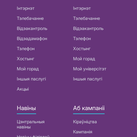
Інтэрнэт
Інтэрнэт
Тэлебачанне
Тэлебачанне
Відэакантроль
Відэакантроль
Відэадамафон
Тэлефон
Тэлефон
Хостынг
Хостынг
Мой горад
Мой горад
Мой універсітэт
Іншыя паслугі
Іншыя паслугі
Акцыі
Навіны
Аб кампаніі
Цэнтральныя
Кіраўніцтва
навіны
Кампанія
Навіны філіялаў