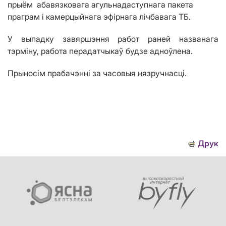
прыём
абавязковага агульнадаступнага пакета
праграм
і камерцыйнага эфірнага лічбавага ТБ.
У выпадку завяршэння работ раней названага
тэрміну, работа перадатчыкаў будзе адноўлена.
Прыносім прабачэнні за часовыя нязручнасці.
Друк