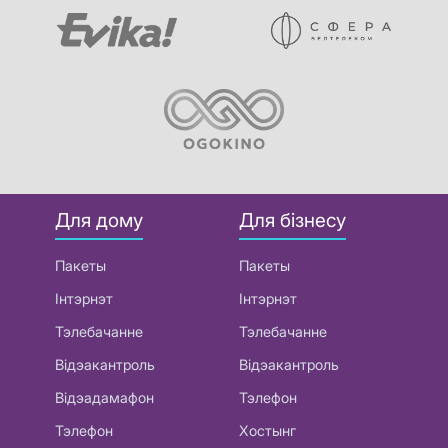
Для дому
Для бізнесу
Пакеты
Пакеты
Інтэрнэт
Інтэрнэт
Тэлебачанне
Тэлебачанне
Відэакантроль
Відэакантроль
Відэадамафон
Тэлефон
Тэлефон
Хостынг