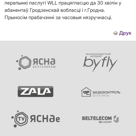
перапынкi паслугі WLL працягласцю да 30 хвілін у
абанентаў Гродзенскай вобласці і г.Гродна.
Прыносім прабачэнні за часовыя нязручнасці.
Друк