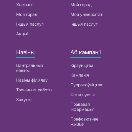
Хостынг
Мой горад
Мой горад
Мой універсітэт
Іншыя паслугі
Іншыя паслугі
Акцыі
Навіны
Аб кампаніі
Цэнтральныя
Кіраўніцтва
навіны
Кампанія
Навіны філіялаў
Супрацоўніцтва
Тэхнічныя работы
Сеткі сувязі
Закупкі
Прававая
інфармацыя
Прафсаюзнае
жыццё