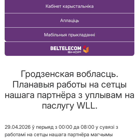
Кабінет карыстальніка
Аплаціць
Мабільныя прыкладанні
Купіць тавар
Гродзенcкая вобласць.
Планавыя работы на сетцы
нашага партнёра з уплывам на
паслугу WLL.
29.04.2026 ў перыяд з 00:00 да 08:00 у сувязі з
работамi на сетцы нашага партнёра магчымы