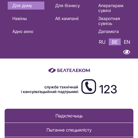
Основная
Для дому
Для бізнесу
Аператарам
сувязі
навигация
Навіны
Аб кампаніі
Зваротная
BE
сувязь
Адно акно
Дапамога
RU
BE
EN
123
служба тэхнічнай
і кансультацыйнай падтрымкі
Падключыць
Пытанне спецыялісту