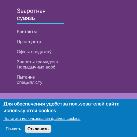
Зваротная
сувязь
Кантакты
Прэс-цэнтр
Офісы продажаў
Звароты грамадзян
і юрыдычных асоб
Пытанне
спецыялісту
РУП «Белтэлекам». УНП 101007741
Для обеспечения удобства пользователей сайта
используются cookies
Политика использования файлов cookies
Пошук
Принять
Отклонить