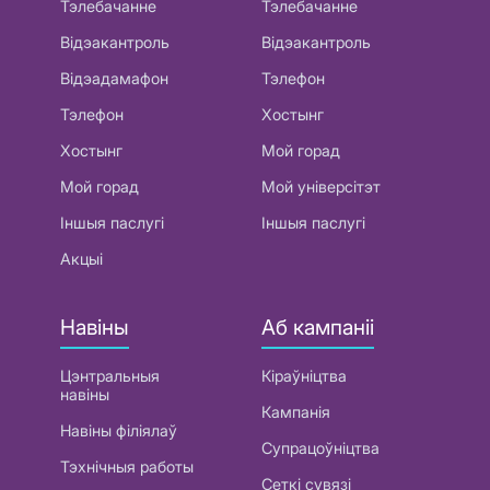
Тэлебачанне
Тэлебачанне
Відэакантроль
Відэакантроль
Відэадамафон
Тэлефон
Тэлефон
Хостынг
Хостынг
Мой горад
Мой горад
Мой універсітэт
Іншыя паслугі
Іншыя паслугі
Акцыі
Навіны
Аб кампаніі
Цэнтральныя
Кіраўніцтва
навіны
Кампанія
Навіны філіялаў
Супрацоўніцтва
Тэхнічныя работы
Сеткі сувязі