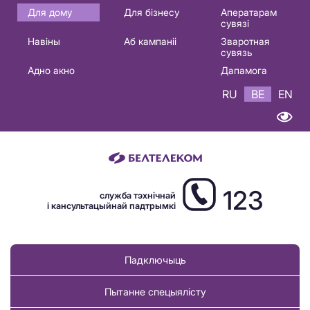
Основная
Для дому
Для бізнесу
Аператарам
сувязі
навигация
Навіны
Аб кампаніі
Зваротная
BE
сувязь
Адно акно
Дапамога
RU
BE
EN
123
служба тэхнічнай
і кансультацыйнай падтрымкі
Падключыць
Пытанне спецыялісту