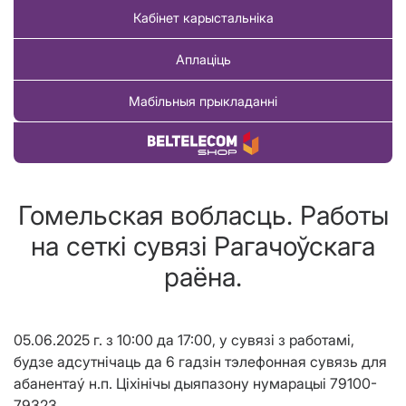
Кабінет карыстальніка
Аплаціць
Мабільныя прыкладанні
Купіць тавар
Гомельская вобласць. Работы
на сеткi сувязi Рагачоўскага
раëна.
05.06.2025 г. з 10:00 да 17:00, у сувяз
i
з работам
i
,
будзе адсутн
i
чаць да 6 гадз
i
н тэлефонная сувязь для
абанентаý н.п. Ц
i
х
i
н
i
чы дыяпазону нумарацыі 79100-
79323