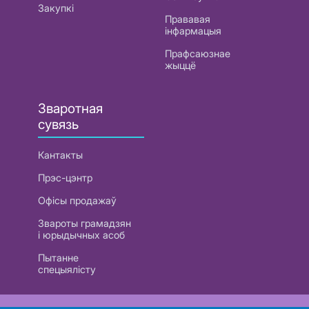
Закупкі
Прававая
інфармацыя
Прафсаюзнае
жыццё
Зваротная
сувязь
Кантакты
Прэс-цэнтр
Офісы продажаў
Звароты грамадзян
і юрыдычных асоб
Пытанне
спецыялісту