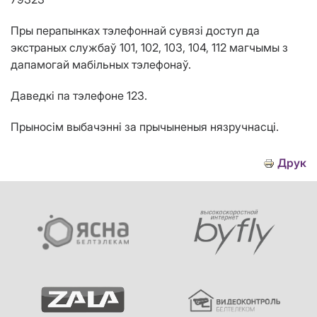
Пры перапынках тэлефоннай сувязі доступ да
экстраных службаў 101, 102, 103, 104, 112 магчымы з
дапамогай маб
i
льных тэлефонаў.
Даведкі па тэлефоне 123.
Прыносім выбачэнні за прычыненыя нязручнасці.
Друк