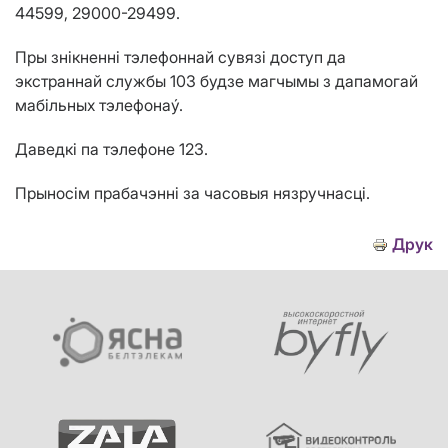
44599, 29000-29499.
Пры зн
i
кненн
i
тэлефоннай сувяз
i
доступ да
экстраннай службы
103
будзе
магчымы з дапамогай
маб
i
льных тэлефонаý.
Даведк
i
па тэлефоне 123.
Прыно
ci
м прабачэнн
i
за часовыя нязручнасц
i
.
Друк