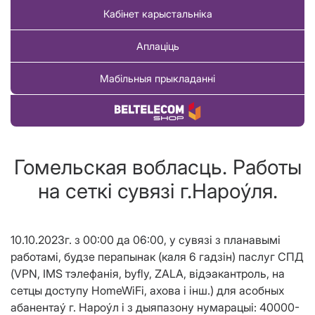
Кабінет карыстальніка
Аплаціць
Мабільныя прыкладанні
Купіць тавар
Гомельская вобласць. Работы
на сеткi сувязi г.Нароýля.
10.10.2023г. з 00:00 да 06:00, у сувяз
i
з планавым
i
работам
i
, будзе перапынак (каля 6 гадз
i
н) паслуг СПД
(
VPN
,
IMS
тэлефан
i
я, byfly, ZALA, в
i
дэакантроль, на
сетцы доступу
HomeW
i
F
i
, ахова
i
i
нш.
) для асобных
абанента
ý г. Нароýл
i
з дыяпазону нумарацы
i
:
40000-