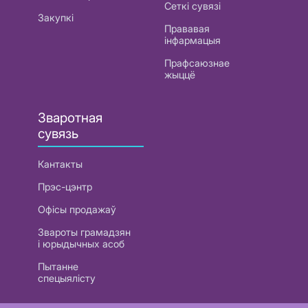
Сеткі сувязі
Закупкі
Прававая
інфармацыя
Прафсаюзнае
жыццё
Зваротная
сувязь
Кантакты
Прэс-цэнтр
Офісы продажаў
Звароты грамадзян
і юрыдычных асоб
Пытанне
спецыялісту