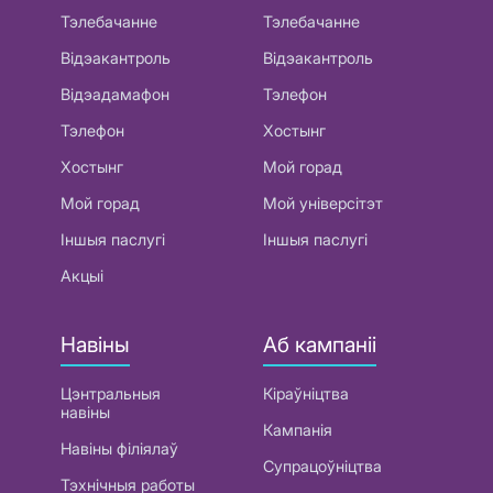
Тэлебачанне
Тэлебачанне
Відэакантроль
Відэакантроль
Відэадамафон
Тэлефон
Тэлефон
Хостынг
Хостынг
Мой горад
Мой горад
Мой універсітэт
Іншыя паслугі
Іншыя паслугі
Акцыі
Навіны
Аб кампаніі
Цэнтральныя
Кіраўніцтва
навіны
Кампанія
Навіны філіялаў
Супрацоўніцтва
Тэхнічныя работы