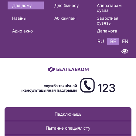
Основная
Для дому
Для бізнесу
Аператарам
сувязі
навигация
Навіны
Аб кампаніі
Зваротная
BE
сувязь
Адно акно
Дапамога
RU
BE
EN
123
служба тэхнічнай
і кансультацыйнай падтрымкі
Падключыць
Пытанне спецыялісту