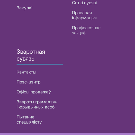
Сеткі сувязі
Закупкі
Прававая
інфармацыя
Прафсаюзнае
жыццё
Зваротная
сувязь
Кантакты
Прэс-цэнтр
Офісы продажаў
Звароты грамадзян
і юрыдычных асоб
Пытанне
спецыялісту