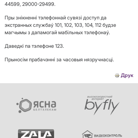
44599, 29000-29499.
Пры зн
i
кненн
i
тэлефоннай сувяз
i
доступ да
экстранных службаý
101, 102, 103, 104, 112
будзе
магчымы з дапамогай маб
i
льных тэлефонаý.
Даведк
i
па тэлефоне 123.
Прыно
ci
м прабачэнн
i
за часовыя нязручнасц
i
.
Друк