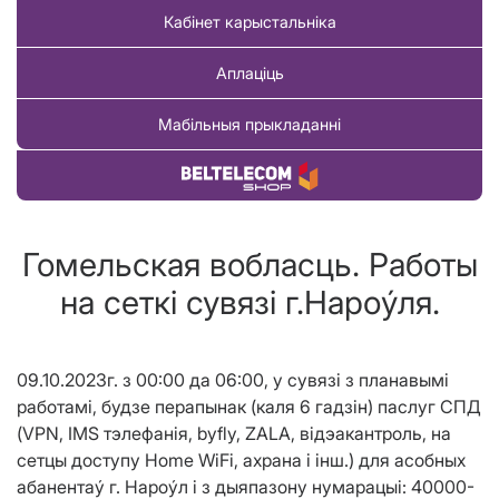
Кабінет карыстальніка
Аплаціць
Мабільныя прыкладанні
Купіць тавар
Гомельская вобласць. Работы
на сеткi сувязi г.Нароýля.
09.10.2023г. з 00:00 да 06:00, у сувяз
i
з планавым
i
работам
i
, будзе перапынак (каля 6 гадз
i
н) паслуг СПД
(
VPN
,
IMS
тэлефан
i
я, byfly, ZALA, в
i
дэакантроль, на
сетцы доступу
Home W
i
F
i
, ахрана
i
i
нш.
) для асобных
абанента
ý г. Нароýл
i
з дыяпазону нумарацы
i
:
40000-