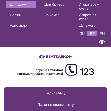
Основная
Для дому
Для бізнесу
Аператарам
сувязі
навигация
Навіны
Аб кампаніі
Зваротная
BE
сувязь
Адно акно
Дапамога
RU
BE
EN
123
служба тэхнічнай
і кансультацыйнай падтрымкі
Падключыць
Пытанне спецыялісту