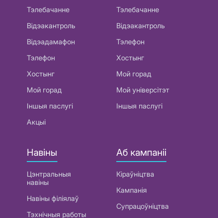
Тэлебачанне
Тэлебачанне
Відэакантроль
Відэакантроль
Відэадамафон
Тэлефон
Тэлефон
Хостынг
Хостынг
Мой горад
Мой горад
Мой універсітэт
Іншыя паслугі
Іншыя паслугі
Акцыі
Навіны
Аб кампаніі
Цэнтральныя
Кіраўніцтва
навіны
Кампанія
Навіны філіялаў
Супрацоўніцтва
Тэхнічныя работы