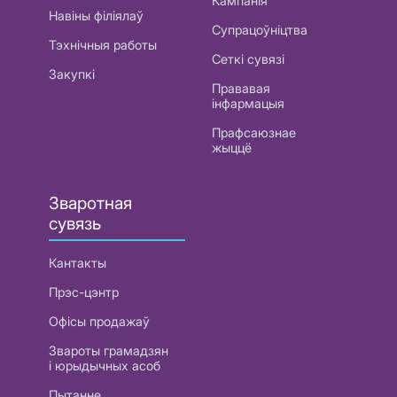
Кампанія
Навіны філіялаў
Супрацоўніцтва
Тэхнічныя работы
Сеткі сувязі
Закупкі
Прававая
інфармацыя
Прафсаюзнае
жыццё
Зваротная
сувязь
Кантакты
Прэс-цэнтр
Офісы продажаў
Звароты грамадзян
і юрыдычных асоб
Пытанне