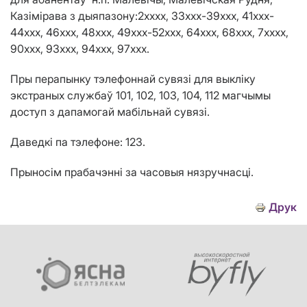
Каз
i
м
i
рава
з дыяпазону
:
2хххх, 33ххх-39ххх, 41xxx-
44ххх, 46xxх, 48xxx, 49xxx-52xxx, 64xxx, 68ххх, 7хxxx,
90ххх, 93xxx, 94xxx, 97ххх.
Пры перапынку тэлефоннай сувязі для выкліку
экстраных службаў 101, 102, 103, 104, 112 магчымы
доступ з дапамогай мабільнай сувязі.
Даведкі па тэлефоне: 123.
Прыносім прабачэнні за часовыя нязручнасці.
Друк