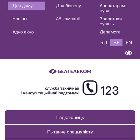
Основная
Для дому
Для бізнесу
Аператарам
сувязі
навигация
Навіны
Аб кампаніі
Зваротная
BE
сувязь
Адно акно
Дапамога
RU
BE
EN
123
служба тэхнічнай
і кансультацыйнай падтрымкі
Падключыць
Пытанне спецыялісту