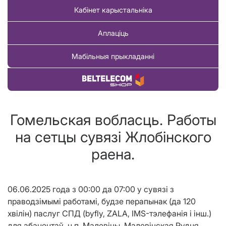
Кабінет карыстальніка
Аплаціць
Мабільныя прыкладанні
Купіць тавар
Гомельская вобласць. Работы
на сетцы сувязі Жлобiнского
раена.
06.06.2025
года з 00:00 да 07:00 у сувязі з
праводзiмымi работамі, будзе перапынак (да 120
хвіл
i
н) паслуг СПД (byfly, ZALA, IMS-тэлефанія і інш.)
для абанентаў
н.п. Малев
i
чы, Малев
i
чская Рудня,