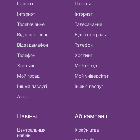
Пакеты
Пакеты
Інтэрнэт
Інтэрнэт
Тэлебачанне
Тэлебачанне
Відэакантроль
Відэакантроль
Відэадамафон
Тэлефон
Тэлефон
Хостынг
Хостынг
Мой горад
Мой горад
Мой універсітэт
Іншыя паслугі
Іншыя паслугі
Акцыі
Навіны
Аб кампаніі
Цэнтральныя
Кіраўніцтва
навіны