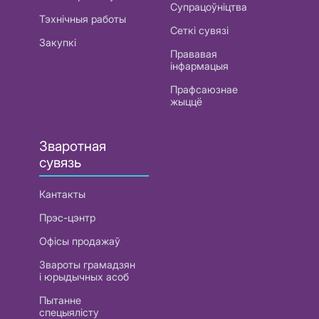
Супрацоўніцтва
Тэхнічныя работы
Сеткі сувязі
Закупкі
Прававая
інфармацыя
Прафсаюзнае
жыццё
Зваротная
сувязь
Кантакты
Прэс-цэнтр
Офісы продажаў
Звароты грамадзян
і юрыдычных асоб
Пытанне
спецыялісту