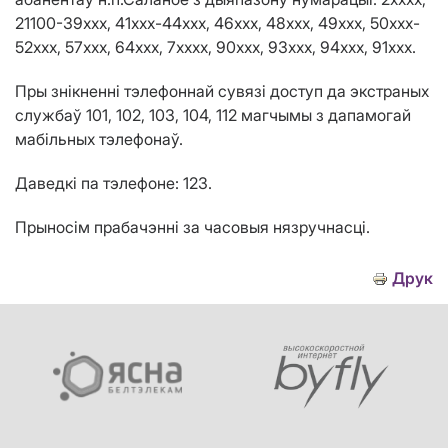
21100-39ххх, 41xxx-44ххх, 46xxх, 48xxx, 49xxx, 50xxx-
52xxx, 57ххх, 64xxx, 7хxxx, 90ххх, 93xxx, 94xxx, 91ххх.
Пры знікненні тэлефоннай сувязі доступ да экстраных
службаў
101, 102, 103, 104, 112
магчымы з дапамогай
мабільных тэлефонаў.
Даведкі па тэлефоне: 123.
Прыносім прабачэнні за часовыя нязручнасці.
Друк