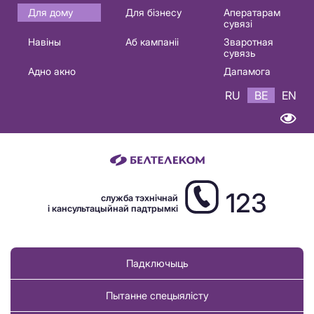
Основная
Для дому
Для бізнесу
Аператарам
сувязі
навигация
Навіны
Аб кампаніі
Зваротная
BE
сувязь
Адно акно
Дапамога
RU
BE
EN
123
служба тэхнічнай
і кансультацыйнай падтрымкі
Падключыць
Пытанне спецыялісту