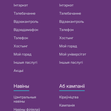
Інтэрнэт
Інтэрнэт
Тэлебачанне
Тэлебачанне
Відэакантроль
Відэакантроль
Відэадамафон
Тэлефон
Тэлефон
Хостынг
Хостынг
Мой горад
Мой горад
Мой універсітэт
Іншыя паслугі
Іншыя паслугі
Акцыі
Навіны
Аб кампаніі
Цэнтральныя
Кіраўніцтва
навіны
Кампанія
Навіны філіялаў