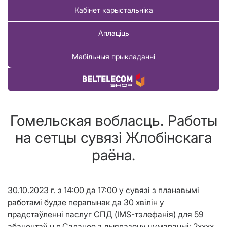
Кабінет карыстальніка
Аплаціць
Мабільныя прыкладанні
Купіць тавар
Гомельская вобласць. Работы
на сетцы сувязі Жлобiнскага
раёна.
30.10.2023 г. з 14:00 да 17:00 у сувязі з планавымі
работамі будзе перапынак да 30 хв
i
л
i
н у
прадста
ў
ленн
i
паслуг СПД (IMS-тэлефанія) для 59
абанента
ў
н.п.Саланое
з
дыяпазону нумарацыі:
2хххх,