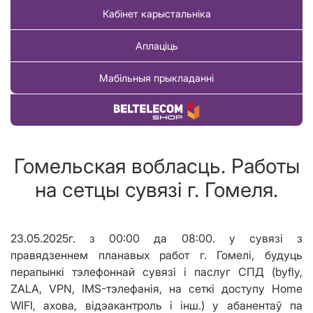
Кабінет карыстальніка
Аплаціць
Мабільныя прыкладанні
Купіць тавар
Гомельская вобласць. Работы
на сетцы сувязі г. Гомеля.
23.05.2025г. з 00:00 да 08:00. у сувязі з
правядзеннем планавых работ г. Гомелі, будуць
перапынкі тэлефоннай сувязі і паслуг СПД (byfly,
ZALA, VPN, IMS-тэлефанія, на сеткі доступу Home
WIFI, ахова, відэакантроль і інш.) у абанентаў па