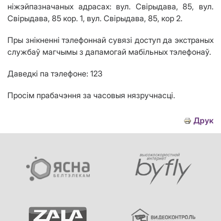
ніжэйпазначаных адрасах: вул. Свірыдава, 85, вул.
Свірыдава, 85 кор. 1, вул. Свірыдава, 85, кор 2.
Пры знікненні тэлефоннай сувязі доступ да экстраных
службаў магчымы з дапамогай мабільных тэлефонаў.
Даведкі па тэлефоне: 123
Просім прабачэння за часовыя нязручнасці.
Друк