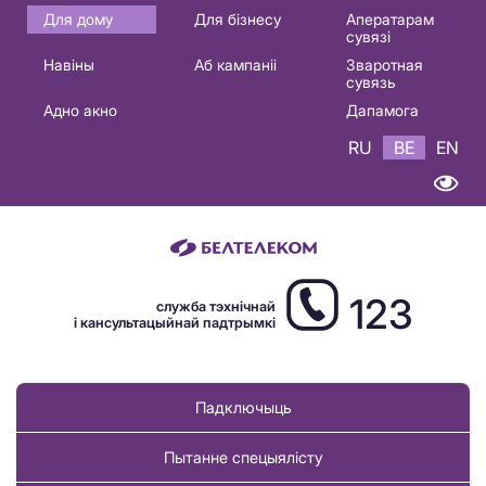
Основная
Для дому
Для бізнесу
Аператарам
сувязі
навигация
Навіны
Аб кампаніі
Зваротная
BE
сувязь
Адно акно
Дапамога
RU
BE
EN
123
служба тэхнічнай
і кансультацыйнай падтрымкі
Падключыць
Пытанне спецыялісту