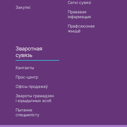
Сеткі сувязі
Закупкі
Прававая
інфармацыя
Прафсаюзнае
жыццё
Зваротная
сувязь
Кантакты
Прэс-цэнтр
Офісы продажаў
Звароты грамадзян
і юрыдычных асоб
Пытанне
спецыялісту