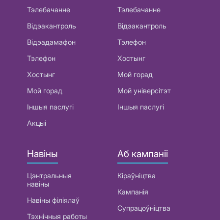
Тэлебачанне
Тэлебачанне
Відэакантроль
Відэакантроль
Відэадамафон
Тэлефон
Тэлефон
Хостынг
Хостынг
Мой горад
Мой горад
Мой універсітэт
Іншыя паслугі
Іншыя паслугі
Акцыі
Навіны
Аб кампаніі
Цэнтральныя
Кіраўніцтва
навіны
Кампанія
Навіны філіялаў
Супрацоўніцтва
Тэхнічныя работы