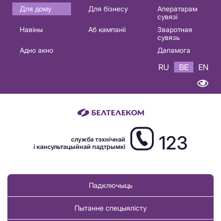
Основная
Для дому
Для бізнесу
Аператарам
сувязі
навигация
Навіны
Аб кампаніі
Зваротная
BE
сувязь
Адно акно
Дапамога
RU
BE
EN
123
служба тэхнічнай
і кансультацыйнай падтрымкі
Падключыць
Пытанне спецыялісту