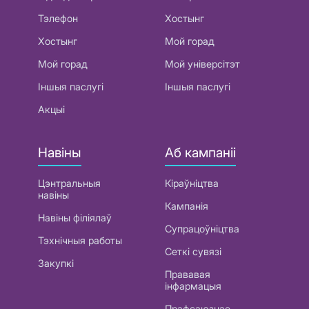
Тэлефон
Хостынг
Хостынг
Мой горад
Мой горад
Мой універсітэт
Іншыя паслугі
Іншыя паслугі
Акцыі
Навіны
Аб кампаніі
Цэнтральныя
Кіраўніцтва
навіны
Кампанія
Навіны філіялаў
Супрацоўніцтва
Тэхнічныя работы
Сеткі сувязі
Закупкі
Прававая
інфармацыя
Прафсаюзнае