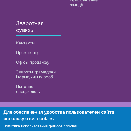
жыццё
Зваротная
сувязь
Кантакты
Прэс-цэнтр
Офісы продажаў
Звароты грамадзян
і юрыдычных асоб
Пытанне
спецыялісту
РУП «Белтэлекам». УНП 101007741
Для обеспечения удобства пользователей сайта
используются cookies
Политика использования файлов cookies