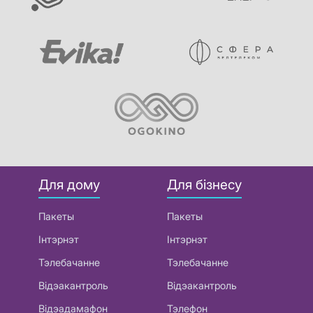
Для дому
Для бізнесу
Пакеты
Пакеты
Інтэрнэт
Інтэрнэт
Тэлебачанне
Тэлебачанне
Відэакантроль
Відэакантроль
Відэадамафон
Тэлефон