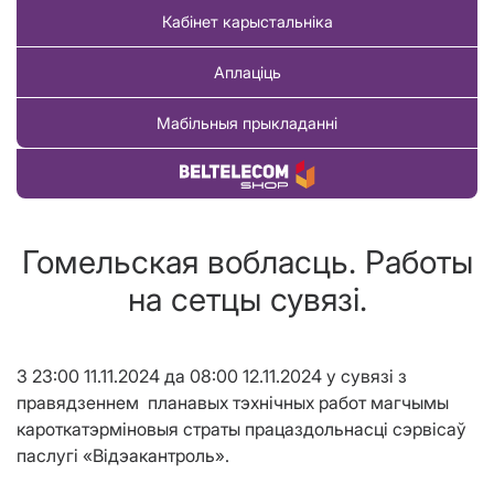
Кабінет карыстальніка
Аплаціць
Мабільныя прыкладанні
Купіць тавар
Гомельская вобласць. Работы
на сетцы сувязі.
З 23:00 11.11.2024 да 08:00 12.11.2024 у сувязі з
правядзеннем планавых тэхнічных работ магчымы
кароткатэрміновыя страты працаздольнасці сэрвісаў
паслугі «Відэакантроль».