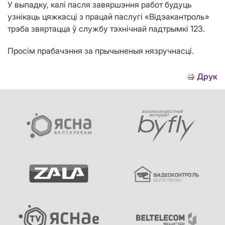
У выпадку, калі пасля завяршэння работ будуць
узнікаць цяжкасці з працай паслугі «Відэакантроль»
трэба звяртацца ў службу тэхнічнай падтрымкі 123.
Просім прабачэння за прычыненыя нязручнасці.
Друк