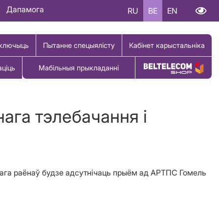
Дапамога
RU
BE
EN
ключыць
Пытанне спецыялісту
Кабінет карыстальніка
аціць
Мабільныя прыкладанні
Купіць тавар
ага тэлебачання і
скага раёнаў будзе адсутнічаць прыём ад АРТПС Гомель