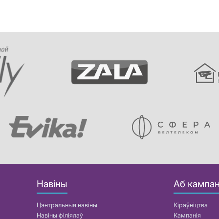
Навіны
Аб кампан
Цэнтральныя навіны
Кіраўніцтва
Навіны філіялаў
Кампанія