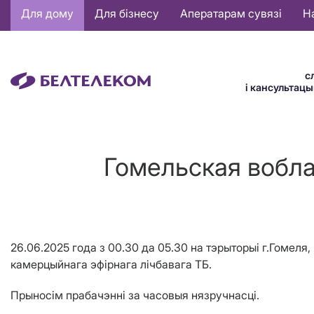
Основная
Для дому
Для бізнесу
Аператарам сувязі
Н
навигация
BE
с
і кансультац
Гомельская вобла
26.06.2025 года з 00.30 да 05.30 на тэрыторыі г.Гоме
камерцыйнага эфірнага лічбавага ТБ.
Прыносім прабачэнні за часовыя нязручнасці.