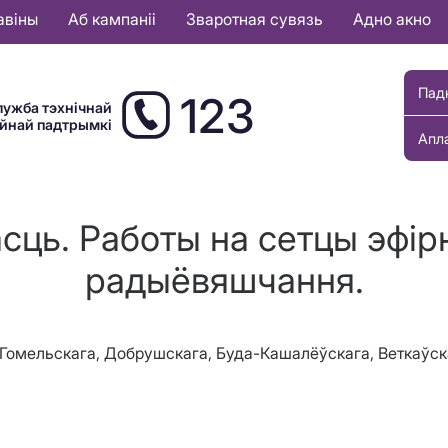
авіны
Аб кампаніі
Зваротная сувязь
Адно акно
Пад
123
лужба тэхнічнай
ыйнай падтрымкі
Апл
сць. Работы на сетцы эфірн
радыёвяшчання.
ля, Гомельскага, Добрушскага, Буда-Кашалёўскага, Веткаў