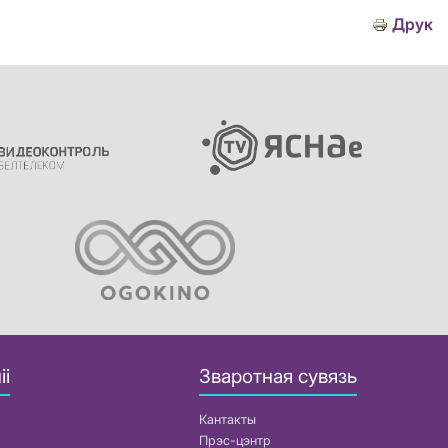
Друк
іі
Зваротная сувязь
Кантакты
Прэс-цэнтр