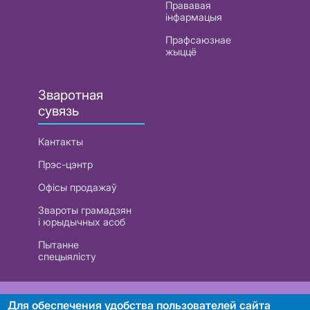
Прававая
інфармацыя
Прафсаюзнае
жыццё
Зваротная
сувязь
Кантакты
Прэс-цэнтр
Офісы продажаў
Звароты грамадзян
і юрыдычных асоб
Пытанне
спецыялісту
РУП «Белтэлекам». УНП 101007741
Для обеспечения удобства пользователей сайта