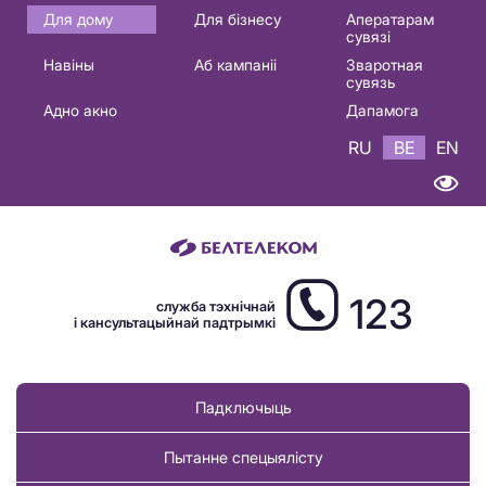
Основная
Для дому
Для бізнесу
Аператарам
сувязі
навигация
Навіны
Аб кампаніі
Зваротная
BE
сувязь
Адно акно
Дапамога
RU
BE
EN
123
служба тэхнічнай
і кансультацыйнай падтрымкі
Падключыць
Пытанне спецыялісту