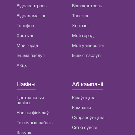
Відэакантроль
Відэакантроль
Відэадамафон
Тэлефон
Тэлефон
Хостынг
Хостынг
Мой горад
Мой горад
Мой універсітэт
Іншыя паслугі
Іншыя паслугі
Акцыі
Навіны
Аб кампаніі
Цэнтральныя
Кіраўніцтва
навіны
Кампанія
Навіны філіялаў
Супрацоўніцтва
Тэхнічныя работы
Сеткі сувязі
Закупкі