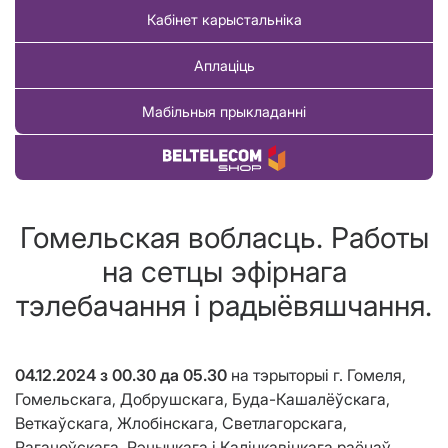
Кабінет карыстальніка
Аплаціць
Мабільныя прыкладанні
Купіць тавар
Гомельская вобласць. Работы
на сетцы эфірнага
тэлебачання і радыёвяшчання.
04.12.2024
з 00.30 да
05.30
на тэрыторыі г. Гомеля,
Гомельскага, Добрушскага, Буда-Кашалёўскага,
Веткаўскага, Жлобінскага, Светлагорскага,
Рагачоўскага, Рэчыцкага і Калінкавіцкага раёнаў