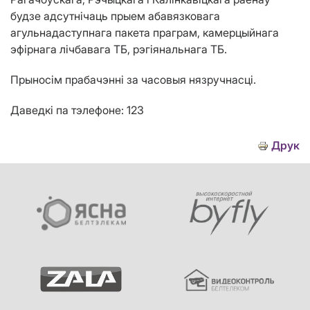
будзе адсутнічаць прыем
абавязковага
агульнадаступнага пакета праграм
, камерцыйнага
эфірнага лічбавага ТБ, рэгіянальнага ТБ.
Прыносім прабачэнні за часовыя нязручнасці.
Даведкі па тэлефоне: 123
Друк