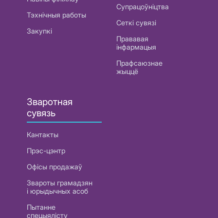
Супрацоўніцтва
Тэхнічныя работы
Сеткі сувязі
Закупкі
Прававая
інфармацыя
Прафсаюзнае
жыццё
Зваротная
сувязь
Кантакты
Прэс-цэнтр
Офісы продажаў
Звароты грамадзян
і юрыдычных асоб
Пытанне
спецыялісту