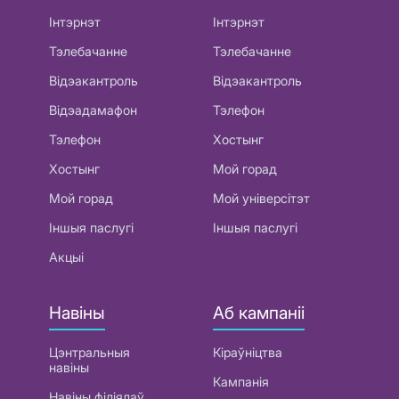
Інтэрнэт
Інтэрнэт
Тэлебачанне
Тэлебачанне
Відэакантроль
Відэакантроль
Відэадамафон
Тэлефон
Тэлефон
Хостынг
Хостынг
Мой горад
Мой горад
Мой універсітэт
Іншыя паслугі
Іншыя паслугі
Акцыі
Навіны
Аб кампаніі
Цэнтральныя
Кіраўніцтва
навіны
Кампанія
Навіны філіялаў