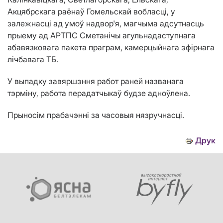
Акцябрскага раёнаў Гомельскай вобласці,
у
залежнасці ад умоў надвор'я,
магчыма
адсутнасць
прыему ад АРТПС Сметанічы агульнадаступнага
абавязковага пакета праграм, камерцыйнага эфірнага
лічбавага ТБ.
У выпадку завяршэння работ раней названага
тэрміну, работа перадатчыкаў будзе адноўлена.
Прыносім
прабачэнні за часовыя нязручнасці.
Друк