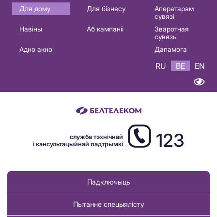
Основная
Для дому
Для бізнесу
Аператарам
сувязі
навигация
Навіны
Аб кампаніі
Зваротная
BE
сувязь
Адно акно
Дапамога
RU
BE
EN
123
служба тэхнічнай
і кансультацыйнай падтрымкі
Падключыць
Пытанне спецыялісту