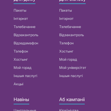
Пакеты
Пакеты
Інтэрнэт
Інтэрнэт
Тэлебачанне
Тэлебачанне
Відэакантроль
Відэакантроль
Відэадамафон
Тэлефон
Тэлефон
Хостынг
Хостынг
Мой горад
Мой горад
Мой універсітэт
Іншыя паслугі
Іншыя паслугі
Акцыі
Навіны
Аб кампаніі
Цэнтральныя
Кіраўніцтва