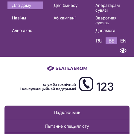
Основная
Для дому
Для бізнесу
Аператарам
сувязі
навигация
Навіны
Аб кампаніі
Зваротная
BE
сувязь
Адно акно
Дапамога
RU
BE
EN
123
служба тэхнічнай
і кансультацыйнай падтрымкі
Падключыць
Пытанне спецыялісту