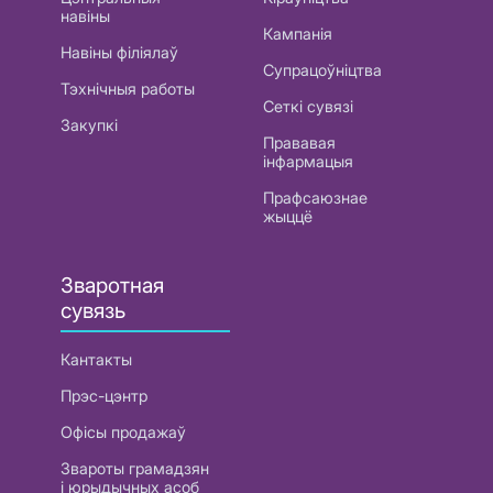
навіны
Кампанія
Навіны філіялаў
Супрацоўніцтва
Тэхнічныя работы
Сеткі сувязі
Закупкі
Прававая
інфармацыя
Прафсаюзнае
жыццё
Зваротная
сувязь
Кантакты
Прэс-цэнтр
Офісы продажаў
Звароты грамадзян
і юрыдычных асоб