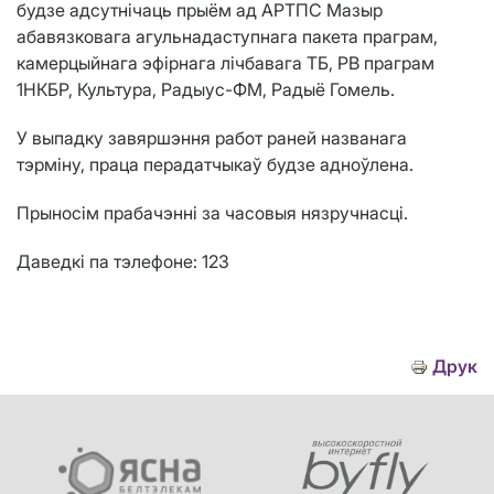
будзе адсутнічаць прыём
ад АРТПС Мазыр
абавязковага агульнадаступнага пакета праграм,
камерцыйнага эфірнага лічбавага ТБ
,
РВ праграм
1НКБР, Культура, Рад
ы
ус-ФМ, Ра
дыё
Гомель.
У выпадку завяршэння работ раней названага
тэрміну, праца перадатчыкаў будзе адноўлена.
Прыносім прабачэнні за часовыя нязручнасці.
Даведкі па тэлефоне: 123
Друк