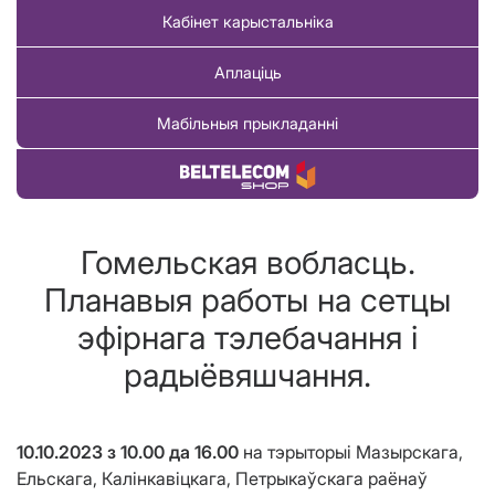
Кабінет карыстальніка
Аплаціць
Мабільныя прыкладанні
Купіць тавар
Гомельская вобласць.
Планавыя работы на сетцы
эфірнага тэлебачання і
радыёвяшчання.
10.10.2023
з
10.00
да
16.00
на тэрыторыі
Мазырскага,
Ельскага, Калінкавіцкага, Петрыкаўскага
раёнаў