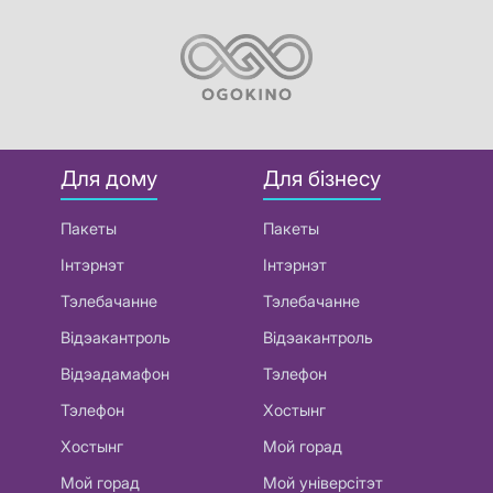
Для дому
Для бізнесу
Пакеты
Пакеты
Інтэрнэт
Інтэрнэт
Тэлебачанне
Тэлебачанне
Відэакантроль
Відэакантроль
Відэадамафон
Тэлефон
Тэлефон
Хостынг
Хостынг
Мой горад
Мой горад
Мой універсітэт