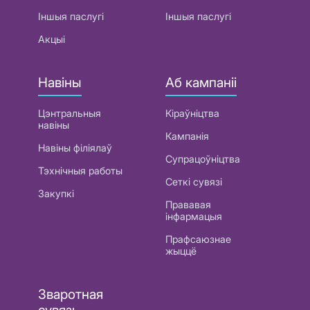
Іншыя паслугі
Іншыя паслугі
Акцыі
Навіны
Аб кампаніі
Цэнтральныя
Кіраўніцтва
навіны
Кампанія
Навіны філіялаў
Супрацоўніцтва
Тэхнічныя работы
Сеткі сувязі
Закупкі
Прававая
інфармацыя
Прафсаюзнае
жыццё
Зваротная