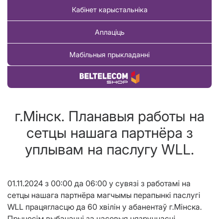
Кабінет карыстальніка
Аплаціць
Мабільныя прыкладанні
Купіць тавар
г.Мінск. Планавыя работы на
сетцы нашага партнёра з
уплывам на паслугу WLL.
01.11.2024 з 00:00 да 06:00
у сувязі з работамi на
сетцы нашага партнёра магчымы перапынкi паслугі
WLL працягласцю да
60
хвілін у абанентаў
г.М
і
нска.
Прыносім выбачэнні за часовыя нязручнасці.