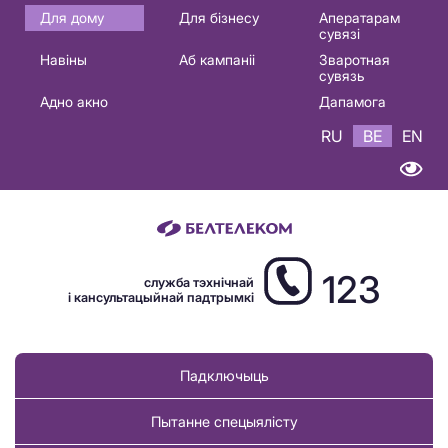
Основная
Для дому
Для бізнесу
Аператарам
сувязі
навигация
Навіны
Аб кампаніі
Зваротная
BE
сувязь
Адно акно
Дапамога
RU
BE
EN
123
служба тэхнічнай
і кансультацыйнай падтрымкі
Падключыць
Пытанне спецыялісту