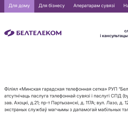
Основная
Для дому
Для бізнесу
Аператарам сувязі
Н
навигация
BE
с
і кансультац
Філіял «Минская гарадская телефонная сетка» РУП “Белтэ
атсутнічаць паслуга тэлефоннай сувязі і паслугі СПД (by
зав. Ахоцкі, д.21; пр-т Партызанскі, д. 117А; вул. Лазо, д. 
экстраных службаў магчымы з дапамогай мабільных тэле