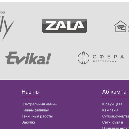
Навіны
Аб кампан
Цэнтральныя навіны
Кіраўніцтва
Навіны філіялаў
Кампанія
Тэхнічныя работы
Супрацоўніцтв
Закупкі
Сеткі сувязі
Прававая інф