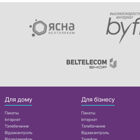
Для дому
Для бізнесу
Пакеты
Пакеты
Інтэрнэт
Інтэрнэт
Тэлебачанне
Тэлебачанне
Відэакантроль
Відэакантроль
Відэадамафон
Тэлефон