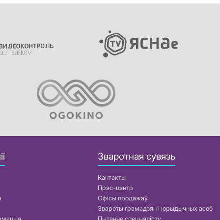
іі
Зваротная сувязь
Кантакты
Прэс-цэнтр
а
Офісы продажаў
Звароты грамадзян і юрыдычных асоб
армацыя
Пытанне спецыялісту