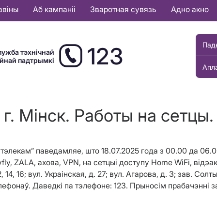
авіны
Аб кампаніі
Зваротная сувязь
Адно акно
Пад
123
лужба тэхнічнай
ыйнай падтрымкі
Апл
г. Мінск. Работы на сетцы.
лекам” паведамляе, што 18.07.2025 года з 00.00 да 06.00 
fly, ZALA, ахова, VPN, на сетцыі доступу Home WiFi, відэа
12, 14, 16; вул. Украінская, д. 27; вул. Агарова, д. 3; зав. Со
фонаў. Даведкі па тэлефоне: 123. Прыносім прабачэнні з