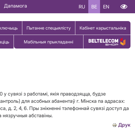
Дапамога
RU
BE
EN
ключыць
Пытанне спецыялісту
Кабінет карыстальніка
аціць
Мабільныя прыкладанні
Купіць тавар
у сувязі з работамі, якія праводзяцца, будзе
кантроль) для асобных абанентаў г. Мінска па адрасах:
лтыса, д. 2, 4, 6. Пры знікненні тэлефоннай сувязі доступ да
а нязручныя абставіны.
Друк