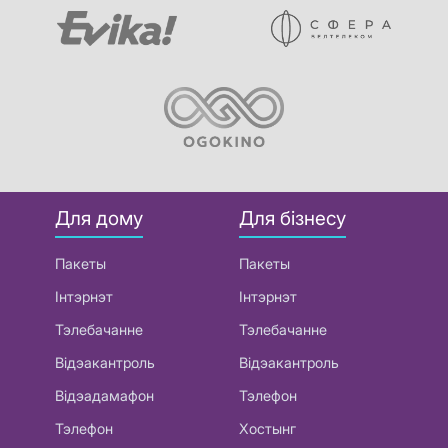
Для дому
Для бізнесу
Пакеты
Пакеты
Інтэрнэт
Інтэрнэт
Тэлебачанне
Тэлебачанне
Відэакантроль
Відэакантроль
Відэадамафон
Тэлефон
Тэлефон
Хостынг