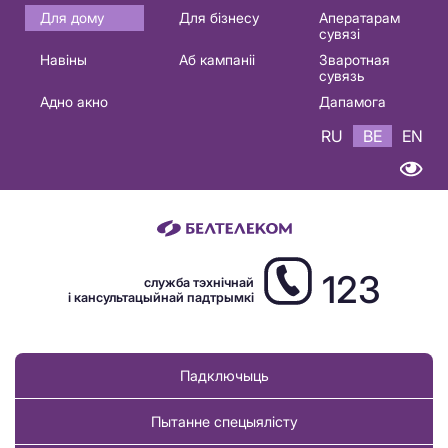
Основная
Для дому
Для бізнесу
Аператарам
сувязі
навигация
Навіны
Аб кампаніі
Зваротная
BE
сувязь
Адно акно
Дапамога
RU
BE
EN
123
служба тэхнічнай
і кансультацыйнай падтрымкі
Падключыць
Пытанне спецыялісту