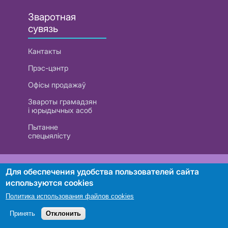
Зваротная
сувязь
Кантакты
Прэс-цэнтр
Офісы продажаў
Звароты грамадзян
і юрыдычных асоб
Пытанне
спецыялісту
РУП «Белтэлекам». УНП 101007741
Для обеспечения удобства пользователей сайта
используются cookies
Политика использования файлов cookies
Пошук
Принять
Отклонить