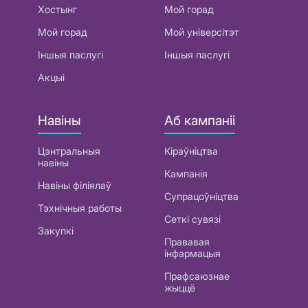
Хостынг
Мой горад
Мой горад
Мой універсітэт
Іншыя паслугі
Іншыя паслугі
Акцыі
Навіны
Аб кампаніі
Цэнтральныя
Кіраўніцтва
навіны
Кампанія
Навіны філіялаў
Супрацоўніцтва
Тэхнічныя работы
Сеткі сувязі
Закупкі
Прававая
інфармацыя
Прафсаюзнае
жыццё