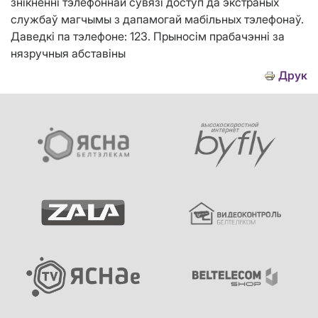
знікненні тэлефоннай сувязі доступ да экстраных
службаў магчымы з дапамогай мабільных тэлефонаў.
Даведкі па тэлефоне: 123. Прыносім прабачэнні за
нязручныя абставiны
Друк