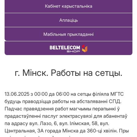
Кабінет карыстальніка
Аплаціць
Мабільныя прыкладанні
Купіць тавар
г. Мінск. Работы на сетцы.
13.06.2025 з 00:00 да 06:00 на сетцы філіяла МГТС
будуць праводзіцца работы на абсталяванні СПД.
Падчас правядзення работ магчымы перапынкі ў
прадастаўленні паслуг электрасувязi для абанентаў
па адрасу вул. Лазо, 6, вул. Iлiмская, 58, вул.
Цэнтральная, 3А горада Мiнска да 360-ці хвілін. Пры