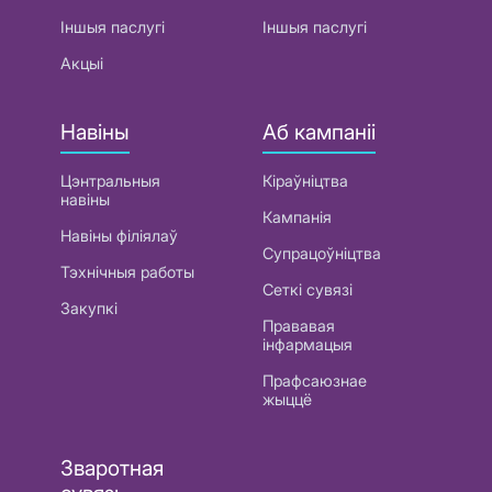
Іншыя паслугі
Іншыя паслугі
Акцыі
Навіны
Аб кампаніі
Цэнтральныя
Кіраўніцтва
навіны
Кампанія
Навіны філіялаў
Супрацоўніцтва
Тэхнічныя работы
Сеткі сувязі
Закупкі
Прававая
інфармацыя
Прафсаюзнае
жыццё
Зваротная