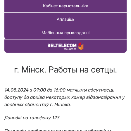
Кабінет карыстальніка
Аплаціць
Мабільныя прыкладанні
Купіць тавар
г. Мінск. Работы на сетцы.
14.08.2024 з 09:00 да 16:00
магчымы адсутнасць
доступу да архіва некаторых камер відэаназірання у
асобных абанентаў г. Мiнска.
Даведкі па тэлефону 123.
Прынос
i
м прабаченне за нязручныя абстав
i
ны