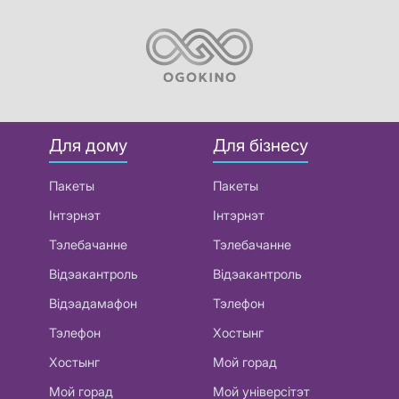
Для дому
Для бізнесу
Пакеты
Пакеты
Інтэрнэт
Інтэрнэт
Тэлебачанне
Тэлебачанне
Відэакантроль
Відэакантроль
Відэадамафон
Тэлефон
Тэлефон
Хостынг
Хостынг
Мой горад
Мой горад
Мой універсітэт