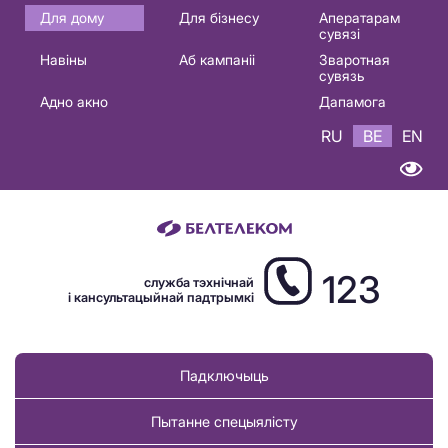
Основная
Для дому
Для бізнесу
Аператарам
сувязі
навигация
Навіны
Аб кампаніі
Зваротная
BE
сувязь
Адно акно
Дапамога
RU
BE
EN
123
служба тэхнічнай
і кансультацыйнай падтрымкі
Падключыць
Пытанне спецыялісту