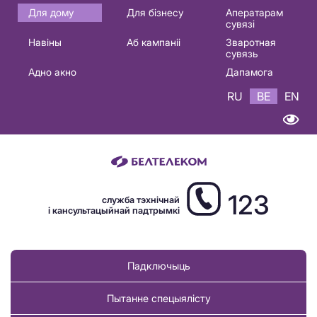
Основная
Для дому
Для бізнесу
Аператарам
сувязі
навигация
Навіны
Аб кампаніі
Зваротная
BE
сувязь
Адно акно
Дапамога
RU
BE
EN
123
служба тэхнічнай
і кансультацыйнай падтрымкі
Падключыць
Пытанне спецыялісту