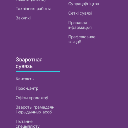
Супрацоўніцтва
Тэхнічныя работы
Сеткі сувязі
Закупкі
Прававая
інфармацыя
Прафсаюзнае
жыццё
Зваротная
сувязь
Кантакты
Прэс-цэнтр
Офісы продажаў
Звароты грамадзян
і юрыдычных асоб
Пытанне
спецыялісту