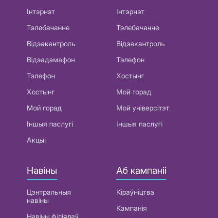
Інтэрнэт
Інтэрнэт
Тэлебачанне
Тэлебачанне
Відэакантроль
Відэакантроль
Відэадамафон
Тэлефон
Тэлефон
Хостынг
Хостынг
Мой горад
Мой горад
Мой універсітэт
Іншыя паслугі
Іншыя паслугі
Акцыі
Навіны
Аб кампаніі
Цэнтральныя
Кіраўніцтва
навіны
Кампанія
Навіны філіялаў