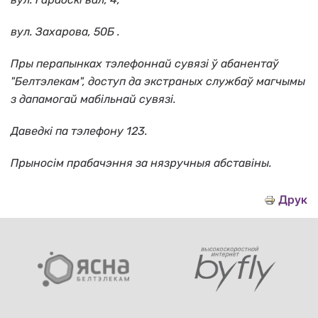
вул. Захарова, 50Б .
Пры перапынках тэлефоннай сувязі ў абанентаў
"Белтэлекам", доступ да экстраных службаў магчымы
з дапамогай мабільнай сувязі.
Даведкі па тэлефону 123.
Прыносім прабачэння за нязручныя абставiны.
Друк