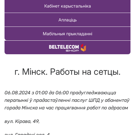
Кабінет карыстальніка
Аплаціць
Мабільныя прыкладанні
Купіць тавар
г. Мінск. Работы на сетцы.
06.08.2024 з 01:00 да 06:00 прадугледжваюцца
перапынкі ў прадастаўленні паслуг ШПД у абанентаў
горада Мінска на час працягвання работ по адрасам
вул. Кiрaва, 49,
вул. Гaрaдскi вал, 4,