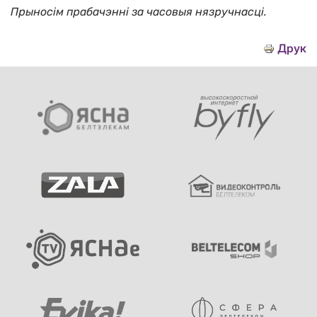
Прыносім прабачэнні за часовыя нязручнасці.
Друк