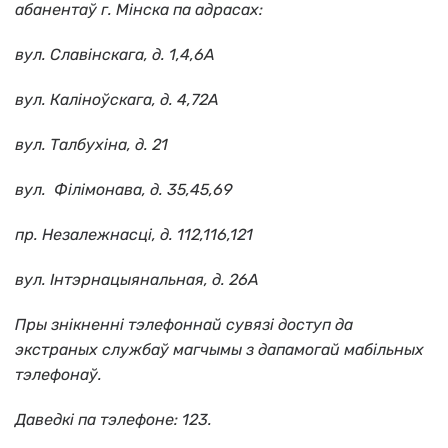
абанентаў г. Мінска па адрасах:
вул. Славiнскага, д. 1,4,6А
вул. Калiноўскага, д. 4,72А
вул. Талбухiна, д. 21
вул. Фiлiмонава, д. 35,45,69
пр. Незалежнасцi, д. 112,116,121
вул. Iнтэрнацыянальная, д. 26А
Пры знікненні тэлефоннай сувязі доступ да
экстраных службаў магчымы з дапамогай мабільных
тэлефонаў.
Даведкі па тэлефоне: 123.