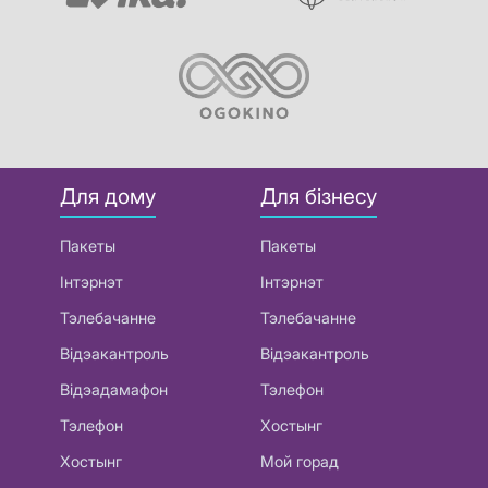
Для дому
Для бізнесу
Пакеты
Пакеты
Інтэрнэт
Інтэрнэт
Тэлебачанне
Тэлебачанне
Відэакантроль
Відэакантроль
Відэадамафон
Тэлефон
Тэлефон
Хостынг
Хостынг
Мой горад