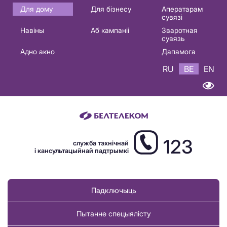
Основная
Для дому
Для бізнесу
Аператарам
сувязі
навигация
Навіны
Аб кампаніі
Зваротная
BE
сувязь
Адно акно
Дапамога
RU
BE
EN
123
служба тэхнічнай
і кансультацыйнай падтрымкі
Падключыць
Пытанне спецыялісту