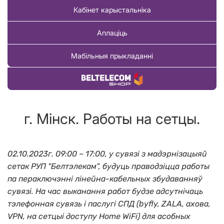
Кабінет карыстальніка
Аплаціць
Мабільныя прыкладанні
Купіць тавар
г. Мінск. Работы на сетцы.
02.10.2023г. 09:00 – 17:00, у сувязі з мадэрнізацыяй
сетак РУП "Белтэлекам", будуць праводзіцца работы
па пераключэнні лінейна-кабельных збудаванняў
сувязі. На час выканання работ будзе адсутнічаць
тэлефонная сувязь і паслугі СПД (byfly, ZALA, ахова,
VPN, на сетцыі доступу Home WiFi) для асобных