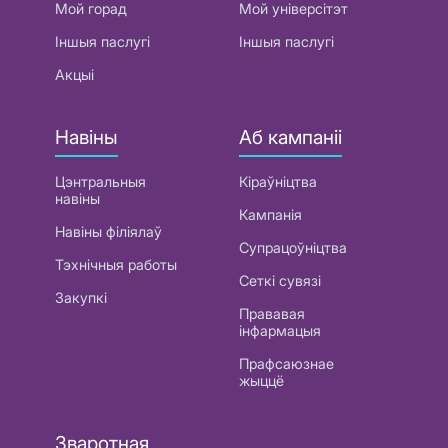
Мой горад
Мой універсітэт
Іншыя паслугі
Іншыя паслугі
Акцыі
Навіны
Аб кампаніі
Цэнтральныя
Кіраўніцтва
навіны
Кампанія
Навіны філіялаў
Супрацоўніцтва
Тэхнічныя работы
Сеткі сувязі
Закупкі
Прававая
інфармацыя
Прафсаюзнае
жыццё
Зваротная