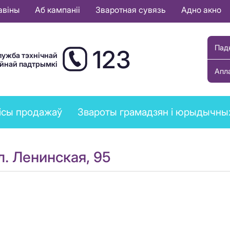
авіны
Аб кампаніі
Зваротная сувязь
Адно акно
Пад
123
лужба тэхнічнай
ыйнай падтрымкі
Апл
ісы продажаў
Звароты грамадзян і юрыдычны
л. Ленинская, 95