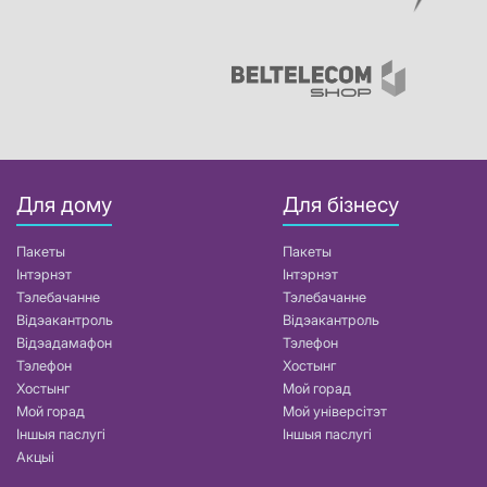
Для дому
Для бізнесу
Пакеты
Пакеты
Інтэрнэт
Інтэрнэт
Тэлебачанне
Тэлебачанне
Відэакантроль
Відэакантроль
Відэадамафон
Тэлефон
Тэлефон
Хостынг
Хостынг
Мой горад
Мой горад
Мой універсітэт
Іншыя паслугі
Іншыя паслугі
Акцыі