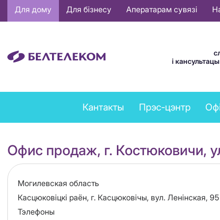
Основная
Для дому
Для бізнесу
Аператарам сувязі
Н
навигация
BE
с
і кансультац
Feedback
Кантакты
Прэс-цэнтр
Оф
menu
Офис продаж, г. Костюковичи, у
Область
Могилевская область
Адрес
Касцюковіцкі раён, г. Касцюковічы, вул. Ленінская, 95
Тэлефоны