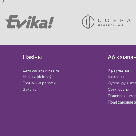
Навіны
Аб кампан
Цэнтральныя навіны
Кіраўніцтва
Навіны філіялаў
Кампанія
Тэхнічныя работы
Супрацоўніцтв
Закупкі
Сеткі сувязі
Прававая інф
Прафсаюзнае 