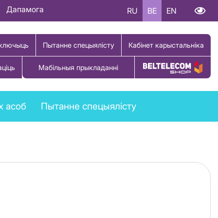
Дапамога
RU
BE
EN
ключыць
Пытанне спецыялісту
Кабінет карыстальніка
аціць
Мабільныя прыкладанні
Купіць тавар
х асоб
Пытанне спецыялісту