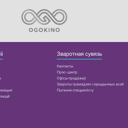
іі
Зваротная сувязь
Кантакты
Прэс-цэнтр
а
Офісы продажаў
Звароты грамадзян і юрыдычных асоб
армацыя
Пытанне спецыялісту
жыццё