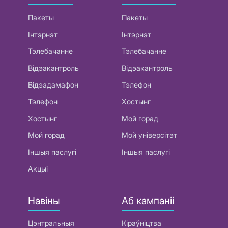
Пакеты
Пакеты
Інтэрнэт
Інтэрнэт
Тэлебачанне
Тэлебачанне
Відэакантроль
Відэакантроль
Відэадамафон
Тэлефон
Тэлефон
Хостынг
Хостынг
Мой горад
Мой горад
Мой універсітэт
Іншыя паслугі
Іншыя паслугі
Акцыі
Навіны
Аб кампаніі
Цэнтральныя
Кіраўніцтва