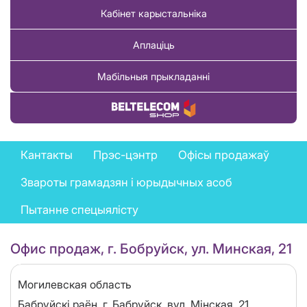
Кабінет карыстальніка
Аплаціць
Мабільныя прыкладанні
Купіць тавар
Feedback
Кантакты
Прэс-цэнтр
Офісы продажаў
menu
Звароты грамадзян і юрыдычных асоб
Пытанне спецыялісту
Офис продаж, г. Бобруйск, ул. Минская, 21
Область
Могилевская область
Адрес
Бабруйскі раён, г. Бабруйск, вул. Мінская, 21