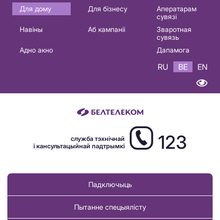
Основная
Для дому
Для бізнесу
Аператарам
сувязі
навигация
Навіны
Аб кампаніі
Зваротная
BE
сувязь
Адно акно
Дапамога
RU
BE
EN
123
служба тэхнічнай
і кансультацыйнай падтрымкі
Падключыць
Пытанне спецыялісту