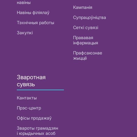
навіны
Кампанія
Навіны філіялаў
Супрацоўніцтва
Тэхнічныя работы
Сеткі сувязі
Закупкі
Прававая
інфармацыя
Прафсаюзнае
жыццё
Зваротная
сувязь
Кантакты
Прэс-цэнтр
Офісы продажаў
Звароты грамадзян
і юрыдычных асоб