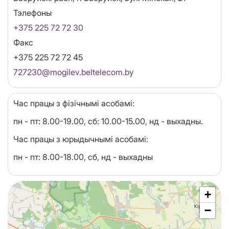
Тэлефоны
+375 225 72 72 30
Факс
+375 225 72 72 45
Email
727230@mogilev.beltelecom.by
Час працы з фізічнымі асобамі:
пн - пт: 8.00-19.00, сб: 10.00-15.00, нд - выхадны.
Час працы з юрыдычнымі асобамі:
пн - пт: 8.00-18.00, сб, нд - выхадны
+
−