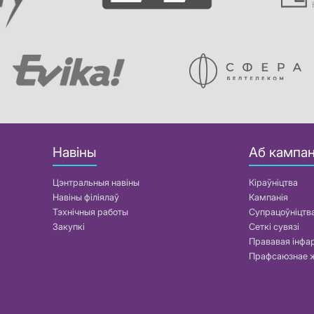
Навіны
Аб кампан
Цэнтральныя навіны
Кіраўніцтва
Навіны філіялаў
Кампанія
Тэхнічныя работы
Супрацоўніцтв
Закупкі
Сеткі сувязі
Прававая інф
Прафсаюзнае 