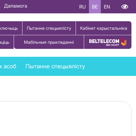
Дапамога
RU
BE
EN
ключыць
Пытанне спецыялісту
Кабінет карыстальніка
аціць
Мабільныя прыкладанні
Купіць тавар
х асоб
Пытанне спецыялісту