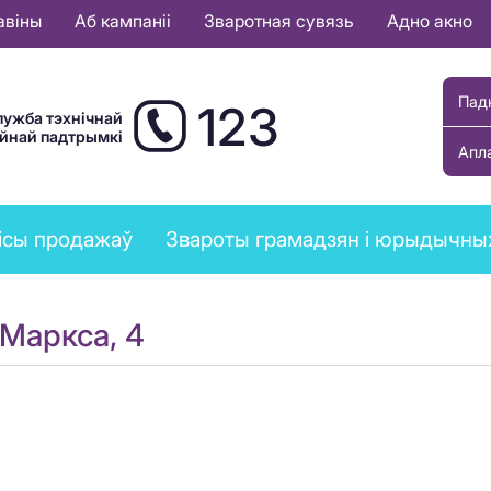
авіны
Аб кампаніі
Зваротная сувязь
Адно акно
Пад
123
лужба тэхнічнай
ыйнай падтрымкі
Апл
ісы продажаў
Звароты грамадзян і юрыдычны
.Маркса, 4