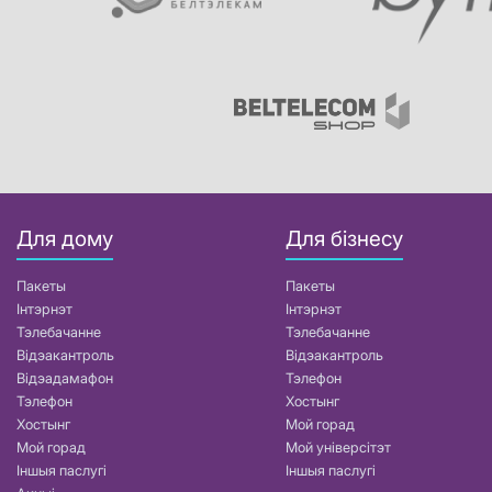
Для дому
Для бізнесу
Пакеты
Пакеты
Інтэрнэт
Інтэрнэт
Тэлебачанне
Тэлебачанне
Відэакантроль
Відэакантроль
Відэадамафон
Тэлефон
Тэлефон
Хостынг
Хостынг
Мой горад
Мой горад
Мой універсітэт
Іншыя паслугі
Іншыя паслугі