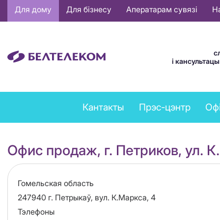
Основная
Для дому
Для бізнесу
Аператарам сувязі
Н
навигация
BE
с
і кансультац
Feedback
Кантакты
Прэс-цэнтр
Оф
menu
Офис продаж, г. Петриков, ул. К
Область
Гомельская область
Адрес
247940 г. Петрыкаў, вул. К.Маркса, 4
Тэлефоны