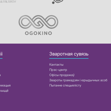
іі
Зваротная сувязь
Кантакты
Прэс-цэнтр
а
Офісы продажаў
Звароты грамадзян і юрыдычных асоб
армацыя
Пытанне спецыялісту
жыццё