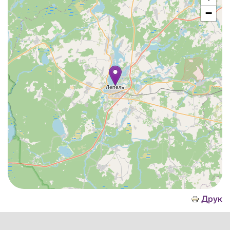
−
Друк