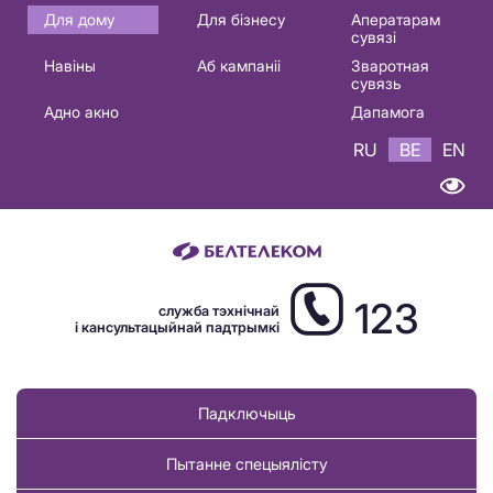
Основная
Для дому
Для бізнесу
Аператарам
сувязі
навигация
Навіны
Аб кампаніі
Зваротная
BE
сувязь
Адно акно
Дапамога
RU
BE
EN
123
служба тэхнічнай
і кансультацыйнай падтрымкі
Падключыць
Пытанне спецыялісту