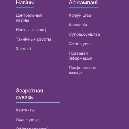
Навіны
Аб кампаніі
Цэнтральныя
Кіраўніцтва
навіны
Кампанія
Навіны філіялаў
Супрацоўніцтва
Тэхнічныя работы
Сеткі сувязі
Закупкі
Прававая
інфармацыя
Прафсаюзнае
жыццё
Зваротная
сувязь
Кантакты
Прэс-цэнтр
Офісы продажаў