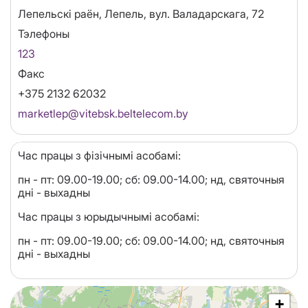
Адрес
Лепельскі раён, Лепель, вул. Валадарскага, 72
Тэлефоны
123
Факс
+375 2132 62032
Email
marketlep@vitebsk.beltelecom.by
Час працы з фізічнымі асобамі:
пн - пт: 09.00-19.00; сб: 09.00-14.00; нд, святочныя
дні - выхадны
Час працы з юрыдычнымі асобамі:
пн - пт: 09.00-19.00; сб: 09.00-14.00; нд, святочныя
дні - выхадны
+