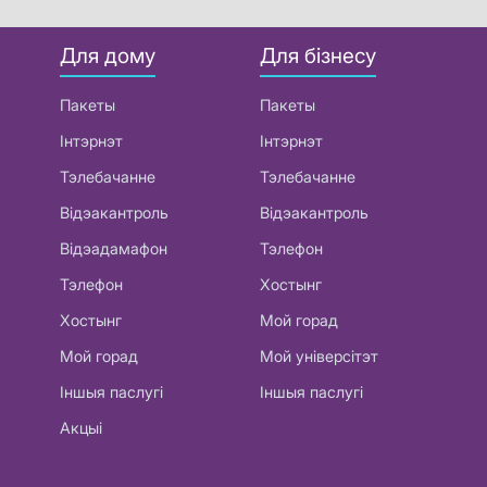
Для дому
Для бізнесу
Пакеты
Пакеты
Інтэрнэт
Інтэрнэт
Тэлебачанне
Тэлебачанне
Відэакантроль
Відэакантроль
Відэадамафон
Тэлефон
Тэлефон
Хостынг
Хостынг
Мой горад
Мой горад
Мой універсітэт
Іншыя паслугі
Іншыя паслугі
Акцыі