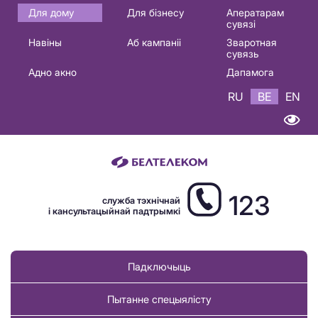
Основная
Для дому
Для бізнесу
Аператарам
сувязі
навигация
Навіны
Аб кампаніі
Зваротная
BE
сувязь
Адно акно
Дапамога
RU
BE
EN
123
служба тэхнічнай
і кансультацыйнай падтрымкі
Падключыць
Пытанне спецыялісту