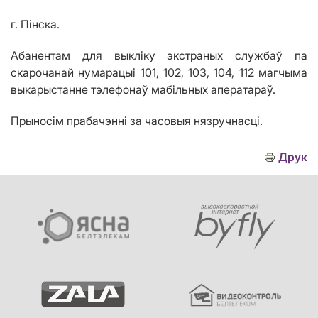
г. Пінска.
Абанентам для выкліку экстраных службаў па
скарочанай нумарацыі 101, 102, 103, 104, 112 магчыма
выкарыстанне т
элефонаў мабільных аператараў.
Прыносім прабачэнні за часовыя нязручнасці.
Друк