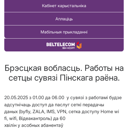
Кабінет карыстальніка
Аплаціць
Мабільныя прыкладанні
Купіць тавар
Брэсцкая вобласць. Работы на
сетцы сувязі Пінскага раёна.
20.05.2025
з
01.00 да 06.00 у сувязі з работ
амі
будзе
адсутнічаць доступ да паслуг сеткі перадачы
даных
(byfly, ZALA, IMS, VPN, сетка доступу Home wi
fi, wifi, В
i
де
а
к
а
нтроль) да
60
хвілін
у
асобных
абанентаў