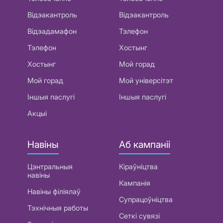
Відэакантроль
Відэакантроль
Відэадамафон
Тэлефон
Тэлефон
Хостынг
Хостынг
Мой горад
Мой горад
Мой універсітэт
Іншыя паслугі
Іншыя паслугі
Акцыі
Навіны
Аб кампаніі
Цэнтральныя
Кіраўніцтва
навіны
Кампанія
Навіны філіялаў
Супрацоўніцтва
Тэхнічныя работы
Сеткі сувязі