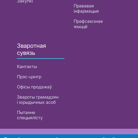
Закупкі
Прававая
інфармацыя
Прафсаюзнае
жыццё
Зваротная
сувязь
Кантакты
Прэс-цэнтр
Офісы продажаў
Звароты грамадзян
і юрыдычных асоб
Пытанне
спецыялісту
РУП «Белтэлекам». УНП 101007741