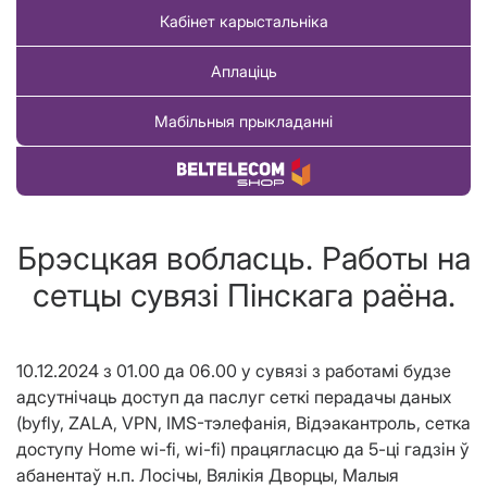
Кабінет карыстальніка
Аплаціць
Мабільныя прыкладанні
Купіць тавар
Брэсцкая вобласць. Работы на
сетцы сувязі Пінскага раёна.
10.12.2024 з 01.00 да 06.00 у сувязі з работамі будзе
адсутнічаць
доступ да паслуг сеткі перадачы даных
(
byfly
,
ZALA
,
VPN
,
IMS
-тэлефанія, Відэакантроль,
c
етка
доступу
Home
wi
-
fi
,
wi
-
fi
)
працягласцю да 5-ці гадзін ў
абанентаў н.п. Лосiчы, Вялікія Дворцы, Малыя