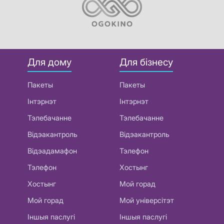
Для дому
Для бізнесу
Пакеты
Пакеты
Інтэрнэт
Інтэрнэт
Тэлебачанне
Тэлебачанне
Відэакантроль
Відэакантроль
Відэадамафон
Тэлефон
Тэлефон
Хостынг
Хостынг
Мой горад
Мой горад
Мой універсітэт
Іншыя паслугі
Іншыя паслугі