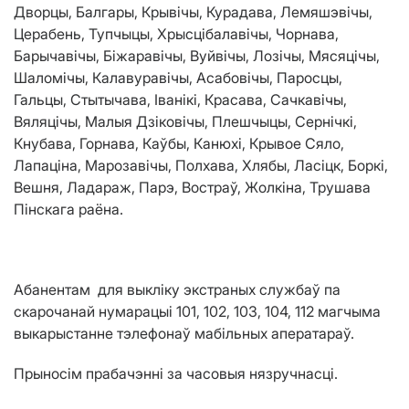
Дворцы, Балгары, Крывічы, Курадава, Лемяшэвiчы,
Церабень, Тупчыцы, Хрысцібалавічы, Чорнава,
Барычавiчы, Біжаравічы, Вуйвічы, Лозічы, Мясяцічы,
Шаломічы, Калавуравiчы, Асабовічы, Паросцы,
Гальцы, Стытычава,
I
ванікі, Красава, Сачкавічы,
Вяляцічы, Малыя Дзіковічы, Плешчыцы, Сернічкі,
Кнубава, Горнава, Каўбы, Канюхі, Крывое Сяло,
Лапацiна, Марозавічы, Полхава, Хлябы, Ласiцк, Боркі,
Вешня, Ладараж, Парэ, Востраў, Жолкiна, Трушава
Пінскага раёна.
Абанентам для выкліку экстраных службаў па
скарочанай нумарацыі 101, 102, 103, 104, 112 магчыма
выкарыстанне тэлефонаў мабільных аператараў.
Прыносім прабачэнні за часовыя нязручнасці.