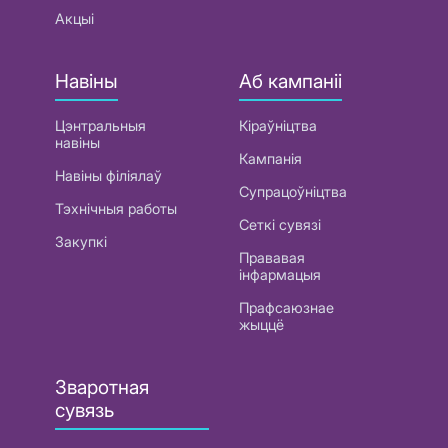
Акцыі
Навіны
Аб кампаніі
Цэнтральныя
Кіраўніцтва
навіны
Кампанія
Навіны філіялаў
Супрацоўніцтва
Тэхнічныя работы
Сеткі сувязі
Закупкі
Прававая
інфармацыя
Прафсаюзнае
жыццё
Зваротная
сувязь