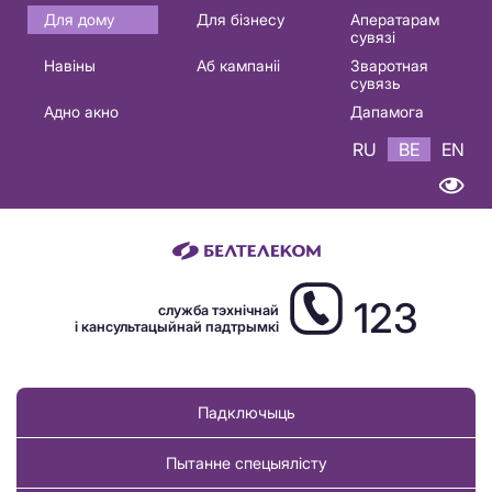
Основная
Для дому
Для бізнесу
Аператарам
сувязі
навигация
Навіны
Аб кампаніі
Зваротная
BE
сувязь
Адно акно
Дапамога
RU
BE
EN
123
служба тэхнічнай
і кансультацыйнай падтрымкі
Падключыць
Пытанне спецыялісту