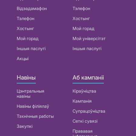
Відэадамафон
Тэлефон
Тэлефон
Хостынг
Хостынг
Мой горад
Мой горад
Мой універсітэт
Іншыя паслугі
Іншыя паслугі
Акцыі
Навіны
Аб кампаніі
Цэнтральныя
Кіраўніцтва
навіны
Кампанія
Навіны філіялаў
Супрацоўніцтва
Тэхнічныя работы
Сеткі сувязі
Закупкі
Прававая