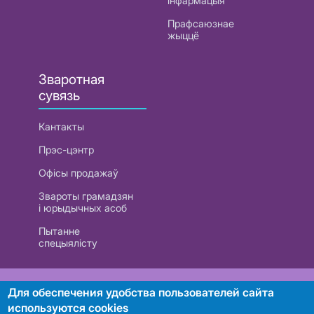
інфармацыя
Прафсаюзнае
жыццё
Зваротная
сувязь
Кантакты
Прэс-цэнтр
Офісы продажаў
Звароты грамадзян
і юрыдычных асоб
Пытанне
спецыялісту
РУП «Белтэлекам». УНП 101007741
Для обеспечения удобства пользователей сайта
используются cookies