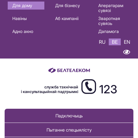
Основная
Для дому
Для бізнесу
Аператарам
сувязі
навигация
Навіны
Аб кампаніі
Зваротная
BE
сувязь
Адно акно
Дапамога
RU
BE
EN
123
служба тэхнічнай
і кансультацыйнай падтрымкі
Падключыць
Пытанне спецыялісту