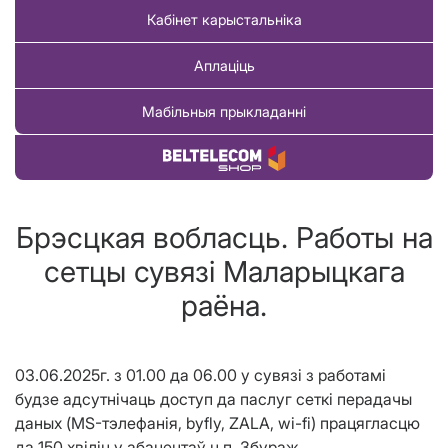
Кабінет карыстальніка
Аплаціць
Мабільныя прыкладанні
Купіць тавар
Брэсцкая вобласць. Работы на
сетцы сувязі Маларыцкага
раёна.
03.06.2025г. з 01.00 да 06.00 у сувязі з работ
амі
будзе адсутнічаць доступ да паслуг сеткі перадачы
даных
(
MS-тэлефанія, byfly,
ZALA
, wi-fi
) працягласцю
да
150 хв
i
л
ін
у абанентаў н.п. Збураж.