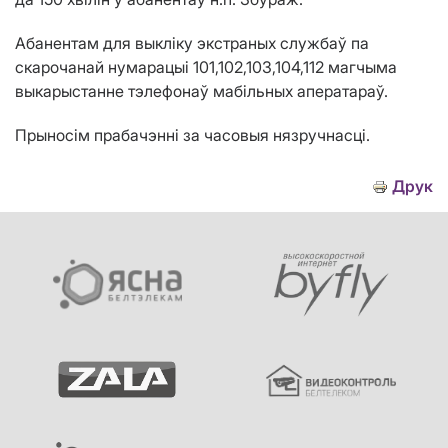
Абанентам для выкліку экстраных службаў па
скарочанай нумарацыі 101,102,103,104,112 магчыма
выкарыстанне тэлефонаў мабільных аператараў.
Прыносім прабачэнні за часовыя нязручнасці.
Друк