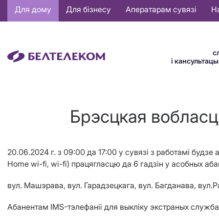
Основная
Для дому
Для бізнесу
Аператарам сувязі
Н
навигация
BE
с
і кансультац
Брэсцкая вобласць
20.06.2024 г.
з
09
:00 да
17
:00
у сувязі з работ
амі
будзе а
Home wi-fi, wi-fi
) працягласцю да
6 гадз
i
н
у
асобных аба
вул. Машэрава, вул. Гарадзецкага, вул. Багданава, ву
Абанентам
IMS
-тэлефаніі для выкліку экстраных служба