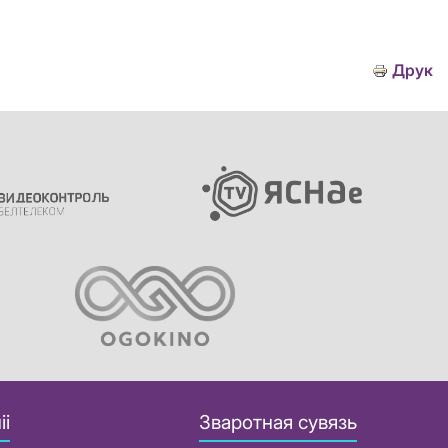
Друк
іі
Зваротная сувязь