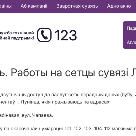
авіны
Аб кампаніі
Зваротная сувязь
Адно акно
Пад
123
лужба тэхнічнай
ыйнай падтрымкі
Апл
. Работы на сетцы сувязі 
дсутнічаць доступ да паслуг сеткі перадачы даных
(
byfly,
нентаў г
.
Лун
i
нца, я
кія пражываюць па адрасах:
л.Рабінавая, вул. Чапаева.
ў па скарочанай нумарацыі 101, 102, 103, 104, 112 магчым