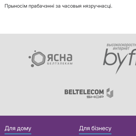
Прыносім прабачэнні за часовыя нязручнасці.
Для дому
Для бізнесу