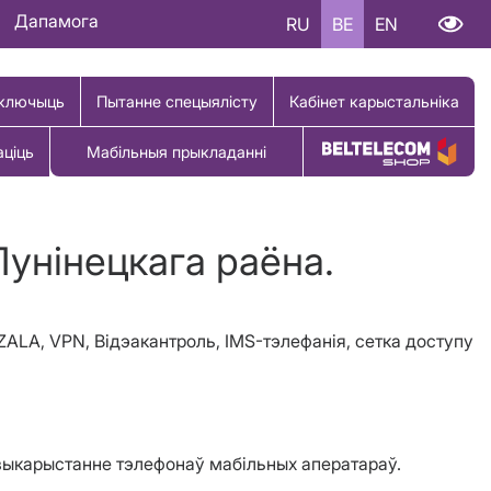
Дапамога
RU
BE
EN
ключыць
Пытанне спецыялісту
Кабінет карыстальніка
аціць
Мабільныя прыкладанні
Купіць тавар
Лунінецкага раёна.
ZALA
, VPN,
Відэакантроль,
IMS-тэлефанія,
c
етка доступу
а выкарыстанне тэлефонаў мабільных аператараў.