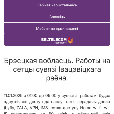
Кабінет карыстальніка
Аплаціць
Мабільныя прыкладанні
Купіць тавар
Брэсцкая вобласць. Работы на
сетцы сувязі Iвацэвiцкага
раёна.
11
.
01.2025 з 01:00 до 06:00
у сувязі з работамі будзе
адсутнічаць доступ
да
паслуг сеткі перадачы даных
(byfly, ZALA,
VPN,
IMS, сетка доступу Home wi-fi, wi-
fi)
працягласцю да 60 хв
i
л
i
н у
абанентаў, якія