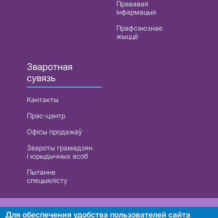
Прававая
інфармацыя
Прафсаюзнае
жыццё
Зваротная
сувязь
Кантакты
Прэс-цэнтр
Офісы продажаў
Звароты грамадзян
і юрыдычных асоб
Пытанне
спецыялісту
РУП «Белтэлекам». УНП 101007741
Для обеспечения удобства пользователей сайта