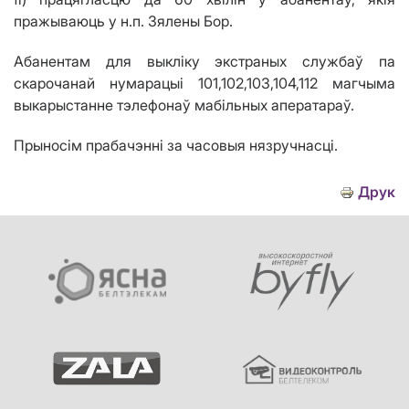
пражываюць
у н.п. Зялены Бор.
Абанентам для выкліку экстраных службаў па
скарочанай нумарацыі 101,102,103,104,112 магчыма
выкарыстанне тэлефонаў мабільных аператараў.
Прыносім прабачэнні за часовыя нязручнасці.
Друк