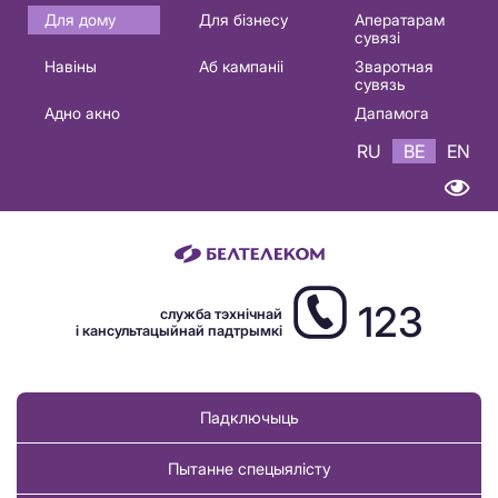
Основная
Для дому
Для бізнесу
Аператарам
сувязі
навигация
Навіны
Аб кампаніі
Зваротная
BE
сувязь
Адно акно
Дапамога
RU
BE
EN
123
служба тэхнічнай
і кансультацыйнай падтрымкі
Падключыць
Пытанне спецыялісту