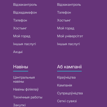
Відэакантроль
Відэакантроль
Відэадамафон
Тэлефон
Тэлефон
Хостынг
Хостынг
Мой горад
Мой горад
Мой універсітэт
Іншыя паслугі
Іншыя паслугі
Акцыі
Навіны
Аб кампаніі
Цэнтральныя
Кіраўніцтва
навіны
Кампанія
Навіны філіялаў
Супрацоўніцтва
Тэхнічныя работы
Сеткі сувязі
Закупкі