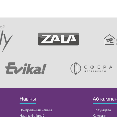
Навіны
Аб кампан
Цэнтральныя навіны
Кіраўніцтва
Навіны філіялаў
Кампанія