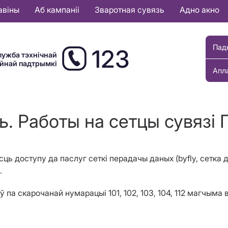
авіны
Аб кампаніі
Зваротная сувязь
Адно акно
Пад
123
лужба тэхнічнай
ыйнай падтрымкі
Апл
. Работы на сетцы сувязі 
сць доступу да паслуг сеткі перадачы даных
(
byfly,
c
етка д
.
 па скарочанай нумарацыі 101, 102, 103, 104, 112 магчым