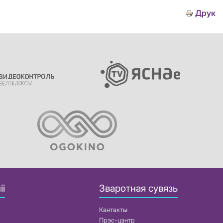
Друк
іі
Зваротная сувязь
Кантакты
Прэс-цэнтр