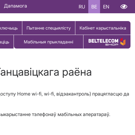
Дапамога
RU
BE
EN
ключыць
Пытанне спецыялісту
Кабінет карыстальніка
аціць
Мабільныя прыкладанні
Купіць тавар
Ганцавіцкага раёна
оступу Home wi-fi, wi-fi, в
i
дэакантроль
) працягласцю да
а выкарыстанне тэлефонаў мабільных аператараў.