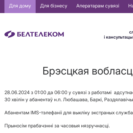
Основная
Для дому
Для бізнесу
Аператарам сувязі
Н
навигация
BE
с
і кансультац
Брэсцкая вобласць
28.06.2024
з 01:00 да 0
6
:00
у сувязі з работ
амі
а
дсутна
30
хвілін
у абанентаў н.п.
Любашава
,
Барк
i
, Раздялав
i
чы
Абанентам IMS-тэлефаніі для выкліку экстраных службаў
Прыносім прабачэнні за часовыя нязручнасці.