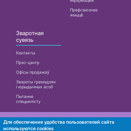
інфармацыя
Прафсаюзнае
жыццё
Зваротная
сувязь
Кантакты
Прэс-цэнтр
Офісы продажаў
Звароты грамадзян
і юрыдычных асоб
Пытанне
спецыялісту
РУП «Белтэлекам». УНП 101007741
Для обеспечения удобства пользователей сайта
используются cookies