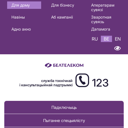
Основная
Для дому
Для бізнесу
Аператарам
сувязі
навигация
Навіны
Аб кампаніі
Зваротная
BE
сувязь
Адно акно
Дапамога
RU
BE
EN
123
служба тэхнічнай
і кансультацыйнай падтрымкі
Падключыць
Пытанне спецыялісту