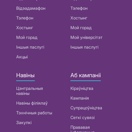
Відэадамафон
Тэлефон
Тэлефон
Хостынг
Хостынг
Мой горад
Мой горад
Мой універсітэт
Іншыя паслугі
Іншыя паслугі
Акцыі
Навіны
Аб кампаніі
Цэнтральныя
Кіраўніцтва
навіны
Кампанія
Навіны філіялаў
Супрацоўніцтва
Тэхнічныя работы
Сеткі сувязі
Закупкі
Прававая