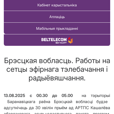
Кабінет карыстальніка
Аплаціць
Мабільныя прыкладанні
Купіць тавар
Брэсцкая вобласць. Работы на
сетцы эфірнага тэлебачання і
радыёвяшчання.
13.08.2025 с 00.30
до 05.00
на тэрыторы
i
Баранавіцкага раёна Брэсцкай вобласці будзе
адсутнічаць да 30
хв
i
л
i
н прыём ад АРТПС Кашалёва
абавязковага агульнадаступнага пакета праграм,