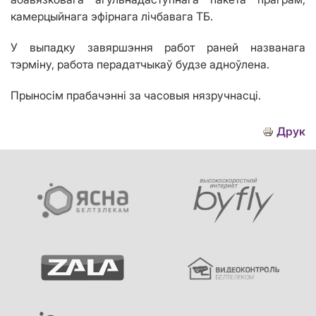
камерцыйнага эфірнага лічбавага ТБ.
У выпадку завяршэння работ раней названага
тэрміну, работа перадатчыкаў будзе адноўлена.
Прыносім прабачэнні за часовыя нязручнасці.
Друк