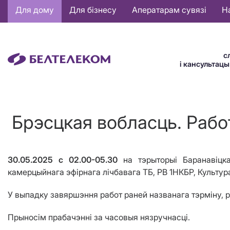
Основная
Для дому
Для бізнесу
Аператарам сувязі
Н
навигация
BE
с
і кансультац
Брэсцкая вобласць. Рабо
30.05.2025 с 02.00-05.30
на тэрыторыі
Баранавіцк
камерцыйнага эфірнага лічбавага ТБ, РВ
1НКБР, Культур
У выпадку завяршэння работ раней названага тэрміну, 
Прыносім прабачэнні за часовыя нязручнасці.