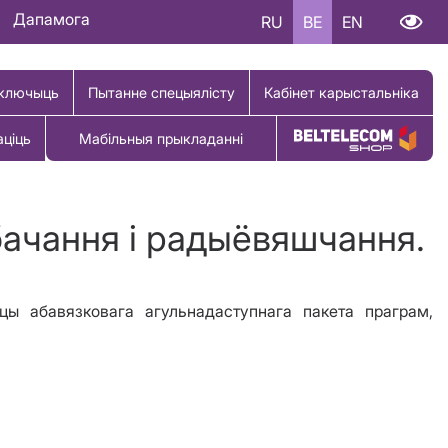
Дапамога
RU
BE
EN
ключыць
Пытанне спецыялісту
Кабінет карыстальніка
аціць
Мабільныя прыкладанні
Купіць тавар
бачання і радыёвяшчання.
ы абавязковага агульнадаступнага пакета праграм,