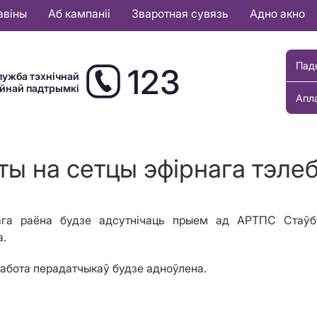
авіны
Аб кампаніі
Зваротная сувязь
Адно акно
Пад
123
лужба тэхнічнай
ыйнай падтрымкі
Апл
ты на сетцы эфірнага тэле
ага раёна будзе адсутнічаць прыем ад АРТПС Стаўбц
а.
работа перадатчыкаў будзе адноўлена.