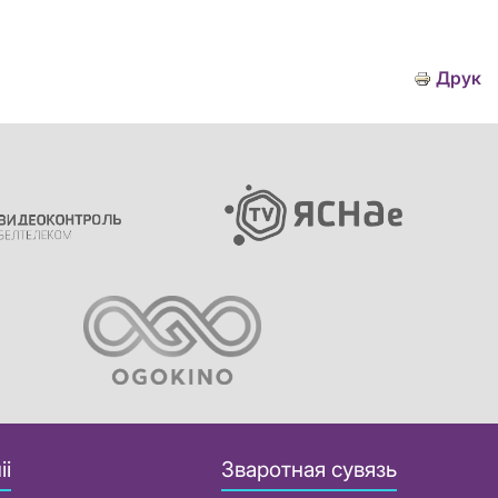
Друк
іі
Зваротная сувязь