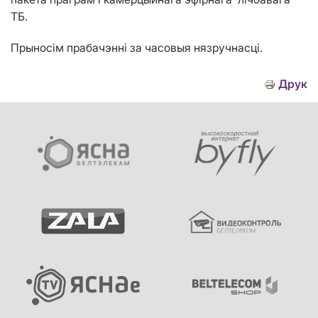
ТБ.
Прыносім прабачэнні за часовыя нязручнасці.
Друк