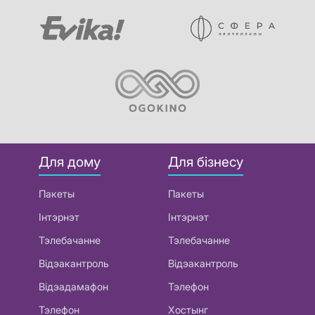
Для дому
Для бізнесу
Пакеты
Пакеты
Інтэрнэт
Інтэрнэт
Тэлебачанне
Тэлебачанне
Відэакантроль
Відэакантроль
Відэадамафон
Тэлефон
Тэлефон
Хостынг