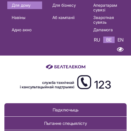
Основная
Для дому
Для бізнесу
Аператарам
сувязі
навигация
Навіны
Аб кампаніі
Зваротная
BE
сувязь
Адно акно
Дапамога
RU
BE
EN
123
служба тэхнічнай
і кансультацыйнай падтрымкі
Падключыць
Пытанне спецыялісту