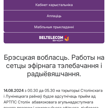
Кабінет карыстальніка
Аплаціць
Мабільныя прыкладанні
Купіць тавар
Брэсцкая вобласць. Работы на
сетцы эфірнага тэлебачання і
радыёвяшчання.
14.08.2024
з 00.30 да 05.30 на тэрыторыі Столінскага
і Лунінецкага раёнаў будзе адсутнічаць прыём ад
АРТПС Столін абавязковага агульнадаступнага
пакета праграм і камерцыйнага эфірнага лічбавага