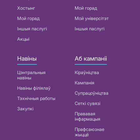
Хостынг
Мой горад
Мой горад
Мой універсітэт
Іншыя паслугі
Іншыя паслугі
Акцыі
Навіны
Аб кампаніі
Цэнтральныя
Кіраўніцтва
навіны
Кампанія
Навіны філіялаў
Супрацоўніцтва
Тэхнічныя работы
Сеткі сувязі
Закупкі
Прававая
інфармацыя
Прафсаюзнае
жыццё