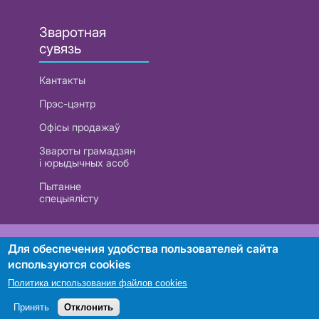
Зваротная
сувязь
Кантакты
Прэс-цэнтр
Офісы продажаў
Звароты грамадзян
і юрыдычных асоб
Пытанне
спецыялісту
РУП «Белтэлекам». УНП 101007741
Для обеспечения удобства пользователей сайта
используются cookies
Политика использования файлов cookies
Пошук
Принять
Отклонить