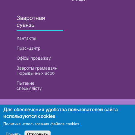
Зваротная
сувязь
Кантакты
Прэс-цэнтр
Офісы продажаў
Звароты грамадзян
і юрыдычных асоб
Пытанне
спецыялісту
РУП «Белтэлекам». УНП 101007741
Для обеспечения удобства пользователей сайта
используются cookies
Политика использования файлов cookies
Пошук
Принять
Отклонить