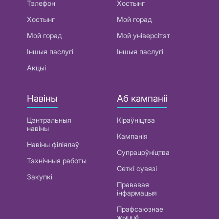
Тэлефон
Хостынг
Хостынг
Мой горад
Мой горад
Мой універсітэт
Іншыя паслугі
Іншыя паслугі
Акцыі
Навіны
Аб кампаніі
Цэнтральныя
Кіраўніцтва
навіны
Кампанія
Навіны філіялаў
Супрацоўніцтва
Тэхнічныя работы
Сеткі сувязі
Закупкі
Прававая
інфармацыя
Прафсаюзнае
жыццё