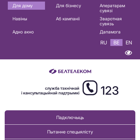
Основная
Для дому
Для бізнесу
Аператарам
сувязі
навигация
Навіны
Аб кампаніі
Зваротная
BE
сувязь
Адно акно
Дапамога
RU
BE
EN
123
служба тэхнічнай
і кансультацыйнай падтрымкі
Падключыць
Пытанне спецыялісту