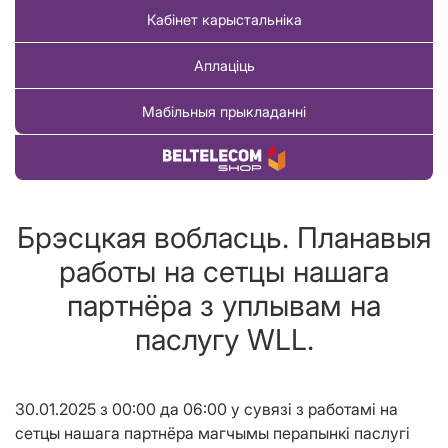
Кабінет карыстальніка
Аплаціць
Мабільныя прыкладанні
Купіць тавар
Брэсцкая вобласць. Планавыя
работы на сетцы нашага
партнёра з уплывам на
паслугу WLL.
30.01.2025 з 00:00 да 06:00 у сувязі з работамi на
сетцы нашага партнёра магчымы перапынкi паслугі