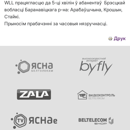
WLL працягласцю да 5-ці хвілін ў абанентаў Брэсцкай
вобласці Баранавіцкага р-на: Ара́баўшчына, Крошын,
Ста́йкі.
Прыносім прабачэнні за часовыя нязручнасці.
Друк