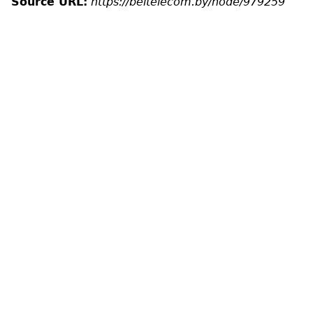
Source URL:
https://beltelecom.by/node/979259