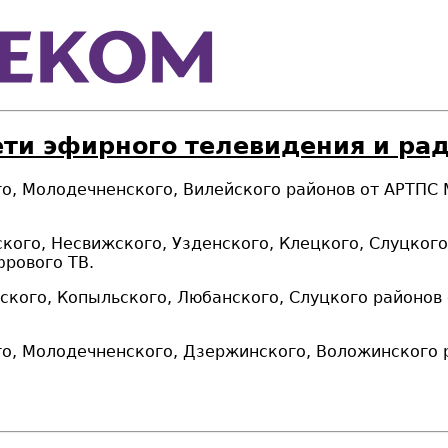
ети эфирного телевидения и ра
ого, Молодечненского, Вилейского районов от АРТПС
ьского, Несвижского, Узденского, Клецкого, Слуцког
фрового ТВ.
орского, Копыльского, Любанского, Слуцкого районов
ого, Молодечненского, Дзержинского, Воложинского 